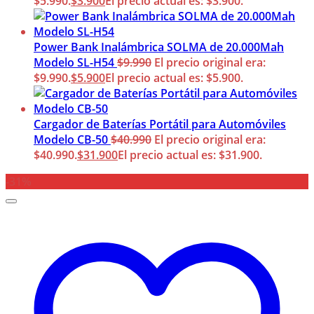
$5.990.
$
3.900
El precio actual es: $3.900.
Power Bank Inalámbrica SOLMA de 20.000Mah
Modelo SL-H54
$
9.990
El precio original era:
$9.990.
$
5.900
El precio actual es: $5.900.
Cargador de Baterías Portátil para Automóviles
Modelo CB-50
$
40.990
El precio original era:
$40.990.
$
31.900
El precio actual es: $31.900.
-31%