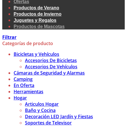
Ofertas
Productos de Verano
Productos de Invierno
Juguetes y Regalos
Productos de Mascotas
Filtrar
Categorías de producto
Bicicletas y Vehículos
Accesorios De Bicicletas
Accesorios De Vehículos
Cámaras de Seguridad y Alarmas
Camping
En Oferta
Herramientas
Hogar
Articulos Hogar
Baño y Cocina
Decoración LED Jardín y Fiestas
Soportes de Televisor