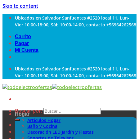
Skip to content
Ubicados en Salvador Sanfuentes #2520 local 11, Lun-
Vier 10:00-18:00, Sáb 10:00-14:00, contacto +56964262568
Carrito
Pagar
Mi Cuenta
Ubicados en Salvador Sanfuentes #2520 local 11, Lun-
Vier 10:00-18:00, Sáb 10:00-14:00, contacto +56964262568
Buscar por:
Hogar
Articulos Hogar
Baño y Cocina
Decoración LED Jardín y Fiestas
Soportes de Televisor