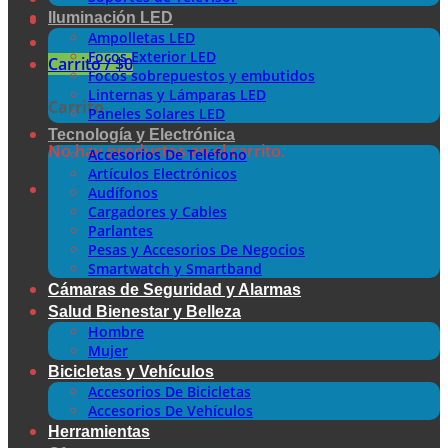
Iluminación LED
Ampolletas LED
Focos Exterior LED
Carrito /
$
0
Focos sobrepuestos y embutidos
Linternas y Lámparas LED
Carrito
Paneles Solares LED
Tecnología y Electrónica
No hay productos en el carrito.
Accesorios De Teléfono
Artículos Electrónicos
Audífonos
Cargadores y Cables
Parlantes
Pesas y Accesorios De Negocios
Smartwatch y Smartband
Cámaras de Seguridad y Alarmas
Salud Bienestar y Belleza
Hombre
Mujer
Bicicletas y Vehículos
Accesorios De Bicicletas
Accesorios De Vehículos
Herramientas