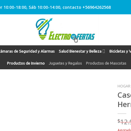
r 10:00-18:00, Sáb 10:00-14:00, contacto +56964262568
ámaras de Seguridad y Alarmas
Salud Bienestar y Belleza
Bicicletas y 
Productos de Invierno
Juguetes y Regalos
Productos de Mascotas
HOGAR
Cas
Her
Agregar
a
Favoritos
$
12.
Agotad