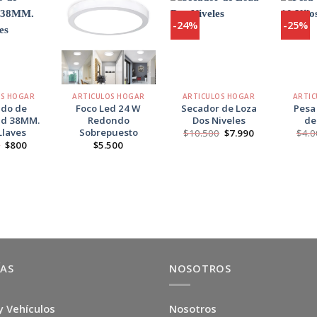
-24%
-25%
Agregar
Agregar
Agregar
a
a
a
Favoritos
Favoritos
Favoritos
+
+
+
OS HOGAR
ARTICULOS HOGAR
ARTICULOS HOGAR
ARTIC
do de
Foco Led 24 W
Secador de Loza
Pesa
ad 38MM.
Redondo
Dos Niveles
de
Llaves
Sobrepuesto
El
El
$
10.500
$
7.990
$
4.0
precio
precio
El
El
0
$
800
$
5.500
original
actual
precio
precio
era:
es:
original
actual
$10.500.
$7.990.
era:
es:
$1.200.
$800.
ÍAS
NOSOTROS
y Vehículos
Nosotros