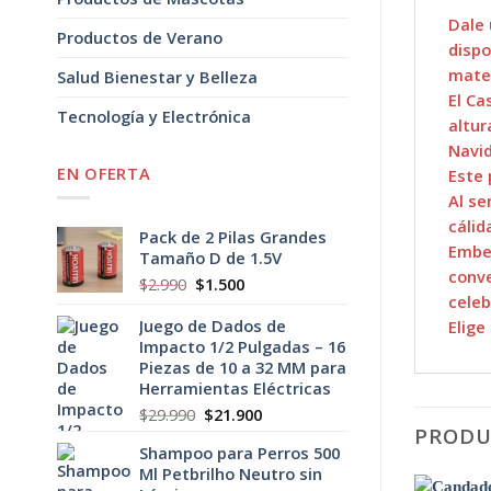
Dale 
Productos de Verano
dispo
mater
Salud Bienestar y Belleza
El Ca
Tecnología y Electrónica
altur
Navid
EN OFERTA
Este 
Al se
cálid
Pack de 2 Pilas Grandes
Embel
Tamaño D de 1.5V
conve
El
El
$
2.990
$
1.500
celeb
precio
precio
original
actual
Juego de Dados de
Elige
era:
es:
Impacto 1/2 Pulgadas – 16
$2.990.
$1.500.
Piezas de 10 a 32 MM para
Herramientas Eléctricas
El
El
$
29.990
$
21.900
PRODU
precio
precio
Shampoo para Perros 500
original
actual
Ml Petbrilho Neutro sin
era:
es: