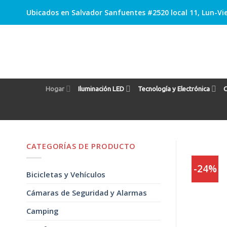
Skip
Ubicados en Salvador Sanfuentes #2520 local 11, Lun-Vie
to
content
Hogar
Iluminación LED
Tecnología y Electrónica
C
CATEGORÍAS DE PRODUCTO
-24%
Bicicletas y Vehículos
Cámaras de Seguridad y Alarmas
Camping