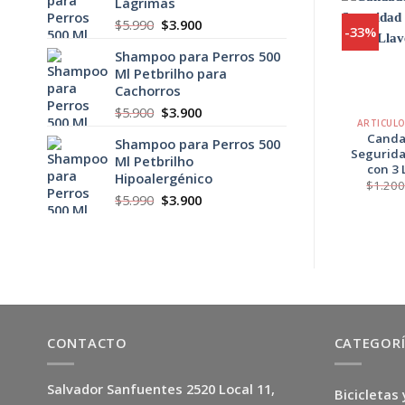
Lágrimas
$29.990.
$21.900.
El
El
$
5.990
$
3.900
-33%
precio
precio
Shampoo para Perros 500
original
actual
Ml Petbrilho para
era:
es:
Cachorros
$5.990.
$3.900.
+
El
El
$
5.900
$
3.900
ARTICUL
precio
precio
Canda
Shampoo para Perros 500
original
actual
Segurid
Ml Petbrilho
era:
es:
con 3 
Hipoalergénico
$5.900.
$3.900.
$
1.20
El
El
$
5.990
$
3.900
precio
precio
original
actual
era:
es:
$5.990.
$3.900.
CONTACTO
CATEGOR
Salvador Sanfuentes 2520 Local 11,
Bicicletas 