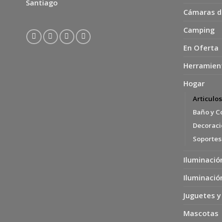
Santiago
Cámaras d
Camping
En Oferta
Herramien
Hogar
Articulo
Baño y C
Decoració
Soportes
Iluminació
Iluminació
Juguetes y
Mascotas