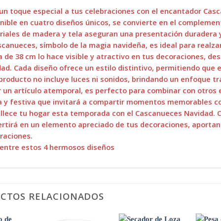
un toque especial a tus celebraciones con el encantador Cas
nible en cuatro diseños únicos, se convierte en el complemen
iales de madera y tela aseguran una presentación duradera 
scanueces, símbolo de la magia navideña, es ideal para realza
a de 38 cm lo hace visible y atractivo en tus decoraciones, de
ad. Cada diseño ofrece un estilo distintivo, permitiendo que e
producto no incluye luces ni sonidos, brindando un enfoque t
r un artículo atemporal, es perfecto para combinar con otro
a y festiva que invitará a compartir momentos memorables co
lece tu hogar esta temporada con el Cascanueces Navidad. Co
rtirá en un elemento apreciado de tus decoraciones, aportand
raciones.
 entre estos 4 hermosos diseños
CTOS RELACIONADOS