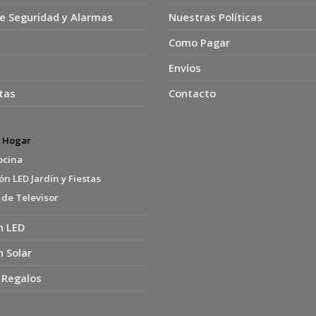
e Seguridad y Alarmas
Nuestras Políticas
Como Pagar
Envíos
tas
Contacto
s Hogar
ocina
n LED Jardín y Fiestas
 de Televisor
n LED
n Solar
 Regalos