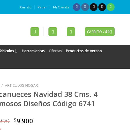
Carrito
Pagar
Mi Cuenta
CARRITO /
$
0
Vehículos
Herramientas
Ofertas
Productos de Verano
/
ARTICULOS HOGAR
canueces Navidad 38 Cms. 4
mosos Diseños Código 6741
El
El
990
$
9.900
precio
precio
o