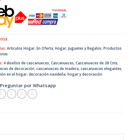
original
actual
era:
es:
$12.990.
$9.900.
0958
ías:
Articulos Hogar
,
En Oferta
,
Hogar
,
Juguetes y Regalos
,
Productos
otas
s:
4 diseños de cascanueces
,
Cascanueces
,
Cascanueces de 38 Cms
,
eces de decoración
,
cascanueces de madera
,
cascanueces elegantes
,
ión en el hogar
,
decoración navideña
,
hogar y decoración
Preguntar por Whatsapp