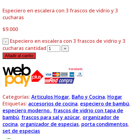
Especiero en escalera con 3 frascos de vidrio y 3
cucharas
$
9.000
Especiero en escalera con 3 frascos de vidrio y 3
cucharas cantidad
Añadir al carrito
Categorías:
Articulos Hogar
,
Baño y Cocina
,
Hogar
Etiquetas:
accesorios de cocina
,
especiero de bambú
,
especiero moderno.
,
frascos de vidrio con tapa de
bambú
,
frascos para sal y azúcar
,
organizador de
cocina
,
organizador de especias
,
porta condimentos
,
set de especias