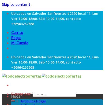
Skip to content
Ubicados en Salvador Sanfuentes #2520 local 11, Lun-
Vier 10:00-18:00, Sáb 10:00-14:00, contacto
+56964262568
Carrito
Pagar
Mi Cuenta
Ubicados en Salvador Sanfuentes #2520 local 11, Lun-
Vier 10:00-18:00, Sáb 10:00-14:00, contacto
+56964262568
Buscar por:
Hogar
Articulos Hogar