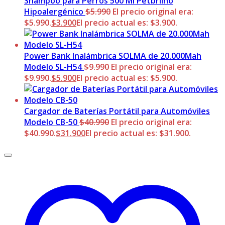
Shampoo para Perros 500 Ml Petbrilho
Hipoalergénico
$
5.990
El precio original era:
$5.990.
$
3.900
El precio actual es: $3.900.
Power Bank Inalámbrica SOLMA de 20.000Mah
Modelo SL-H54
$
9.990
El precio original era:
$9.990.
$
5.900
El precio actual es: $5.900.
Cargador de Baterías Portátil para Automóviles
Modelo CB-50
$
40.990
El precio original era:
$40.990.
$
31.900
El precio actual es: $31.900.