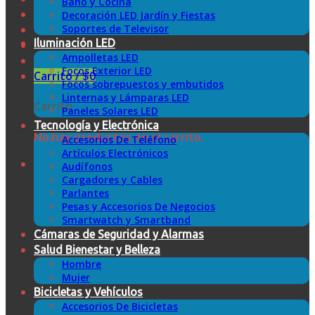
Baño y Cocina
Decoración LED Jardín y Fiestas
Soportes de Televisor
Iluminación LED
Ampolletas LED
Focos Exterior LED
Carrito /
$
0
Focos sobrepuestos y embutidos
Linternas y Lámparas LED
Carrito
Paneles Solares LED
Tecnología y Electrónica
No hay productos en el carrito.
Accesorios De Teléfono
Artículos Electrónicos
Audífonos
Cargadores y Cables
Parlantes
Pesas y Accesorios De Negocios
Smartwatch y Smartband
Cámaras de Seguridad y Alarmas
Salud Bienestar y Belleza
Hombre
Mujer
Bicicletas y Vehículos
Accesorios De Bicicletas