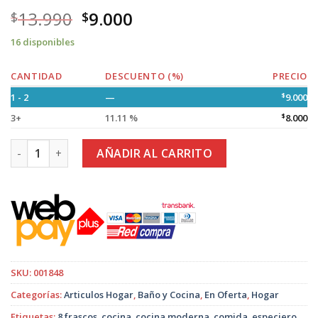
13.990
9.000
$
$
16 disponibles
CANTIDAD
DESCUENTO (%)
PRECIO
1 - 2
—
$
9.000
3+
11.11 %
$
8.000
Especiero Organizador con 8 frascos de vidrio de 100 ML ca
AÑADIR AL CARRITO
SKU:
001848
Categorías:
Articulos Hogar
,
Baño y Cocina
,
En Oferta
,
Hogar
Etiquetas:
8 frascos
,
cocina
,
cocina moderna
,
comida
,
especiero
,