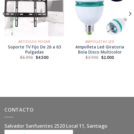
Agregar
Agregar
a
a
Favoritos
Favoritos
ARTICULOS HOGAR
AMPOLLETAS LED
Soporte TV Fijo De 26 a 63
Ampolleta Led Giratoria
Pulgadas
Bola Disco Multicolor
El
El
El
El
$
6.990
$
4.500
$
3.990
$
2.000
precio
precio
precio
precio
original
actual
original
actual
era:
es:
era:
es:
$6.990.
$4.500.
$3.990.
$2.000.
CONTACTO
Salvador Sanfuentes 2520 Local 11, Santiago