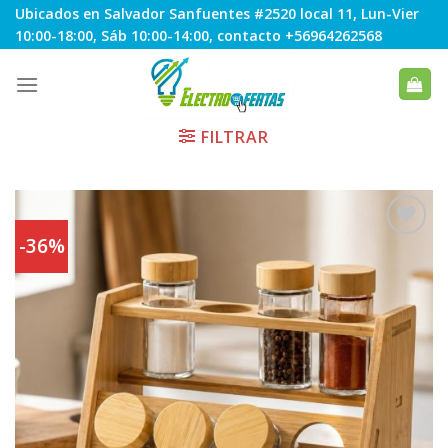
Skip
Ubicados en Salvador Sanfuentes #2520 local 11, Lun-Vier
to
10:00-18:00, Sáb 10:00-14:00, contacto +56964262568
content
FILTRAR
-36%
Agregar
a
Favoritos