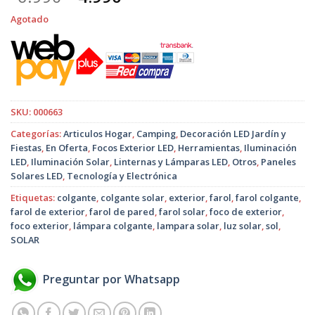
precio
precio
Agotado
original
actual
era:
es:
$6.990.
$4.990.
SKU:
000663
Categorías:
Articulos Hogar
,
Camping
,
Decoración LED Jardín y
Fiestas
,
En Oferta
,
Focos Exterior LED
,
Herramientas
,
Iluminación
LED
,
Iluminación Solar
,
Linternas y Lámparas LED
,
Otros
,
Paneles
Solares LED
,
Tecnología y Electrónica
Etiquetas:
colgante
,
colgante solar
,
exterior
,
farol
,
farol colgante
,
farol de exterior
,
farol de pared
,
farol solar
,
foco de exterior
,
foco exterior
,
lámpara colgante
,
lampara solar
,
luz solar
,
sol
,
SOLAR
Preguntar por Whatsapp