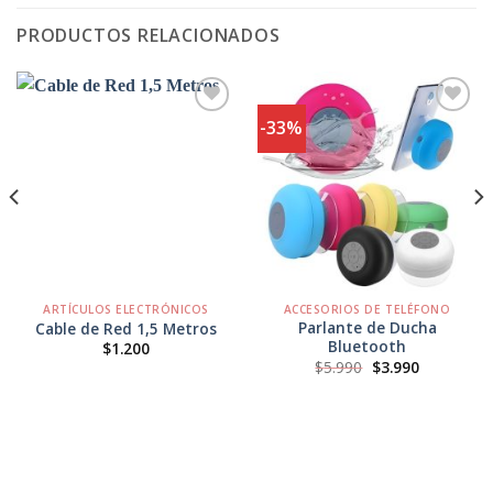
PRODUCTOS RELACIONADOS
-33%
Agregar
Agregar
a
a
Favoritos
Favoritos
ARTÍCULOS ELECTRÓNICOS
ACCESORIOS DE TELÉFONO
Parlante de Ducha
Cable de Red 1,5 Metros
Bluetooth
$
1.200
El
El
$
5.990
$
3.990
precio
precio
original
actual
era:
es:
$5.990.
$3.990.