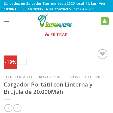
Skip
Ubicados en Salvador Sanfuentes #2520 local 11, Lun-Vier
to
10:00-18:00, Sáb 10:00-14:00, contacto +56964262568
content
FILTRAR
-19%
Agregar
TECNOLOGÍA Y ELECTRÓNICA
/
ACCESORIOS DE TELÉFONO
a
Favoritos
Cargador Portátil con Linterna y
Brújula de 20.000Mah