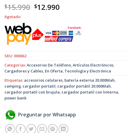
El
El
15.990
12.990
$
$
precio
precio
Agotado
original
actual
era:
es:
$15.990.
$12.990.
SKU:
000662
Categorías:
Accesorios De Teléfono
,
Artículos Electrónicos
,
Cargadores y Cables
,
En Oferta
,
Tecnología y Electrónica
Etiquetas:
accesorios celulares
,
batería externa 20.000Mah
,
camping
,
cargador portatil
,
cargador portátil 20.000Mah
,
cargador portatil con brujula
,
cargador portatil con linterna
,
power bank
Preguntar por Whatsapp