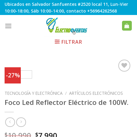
Skip
Ubicados en Salvador Sanfuentes #2520 local 11, Lun-Vier
to
10:00-18:00, Sáb 10:00-14:00, contacto +56964262568
content
FILTRAR
-27%
Agregar
TECNOLOGÍA Y ELECTRÓNICA
/
ARTÍCULOS ELECTRÓNICOS
a
Favoritos
Foco Led Reflector Eléctrico de 100W.
10.990
7.990
$
$