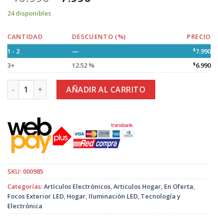
24 disponibles
CANTIDAD
DESCUENTO (%)
PRECIO
1 - 2
—
$
7.990
3+
12.52 %
$
6.990
Foco Led Reflector Eléctrico de 100W. cantidad
AÑADIR AL CARRITO
SKU:
000985
Categorías:
Artículos Electrónicos
,
Articulos Hogar
,
En Oferta
,
Focos Exterior LED
,
Hogar
,
Iluminación LED
,
Tecnología y
Electrónica