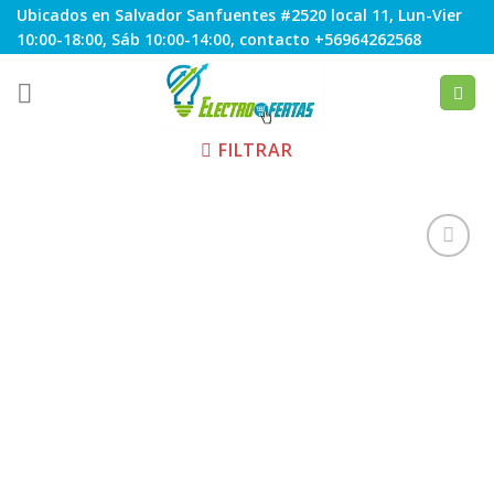
Skip
Ubicados en Salvador Sanfuentes #2520 local 11, Lun-Vier
to
10:00-18:00, Sáb 10:00-14:00, contacto +56964262568
content
FILTRAR
Agregar
a
Favoritos