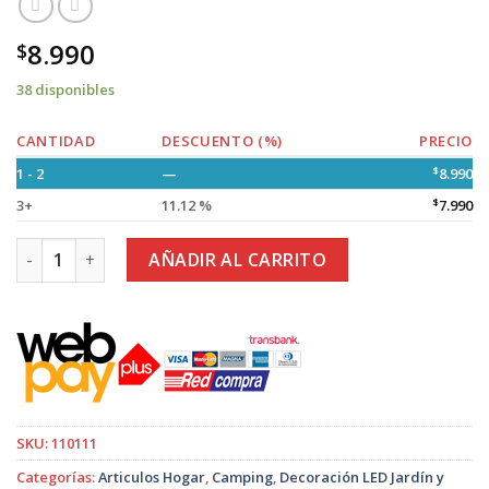
8.990
$
38 disponibles
CANTIDAD
DESCUENTO (%)
PRECIO
1 - 2
—
$
8.990
3+
11.12 %
$
7.990
Lámpara Solar Colgante 120w Plafón + Panel Solar + Control
AÑADIR AL CARRITO
SKU:
110111
Categorías:
Articulos Hogar
,
Camping
,
Decoración LED Jardín y