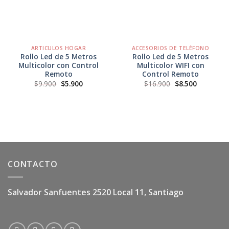
ARTICULOS HOGAR
ACCESORIOS DE TELÉFONO
Rollo Led de 5 Metros
Rollo Led de 5 Metros
Multicolor con Control
Multicolor WIFI con
Remoto
Control Remoto
El
El
El
El
$
9.900
$
5.900
$
16.900
$
8.500
precio
precio
precio
precio
original
actual
original
actual
era:
es:
era:
es:
$9.900.
$5.900.
$16.900.
$8.500.
CONTACTO
Salvador Sanfuentes 2520 Local 11, Santiago