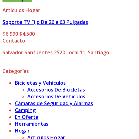
Articulos Hogar
Soporte TV Fijo De 26 a 63 Pulgadas
El
El
$
6.990
$
4.500
precio
precio
Contacto
original
actual
Salvador Sanfuentes 2520 Local 11, Santiago
era:
es:
$6.990.
$4.500.
Categorías
Bicicletas y Vehículos
Accesorios De Bicicletas
Accesorios De Vehículos
Cámaras de Seguridad y Alarmas
Camping
En Oferta
Herramientas
Hogar
Articulos Hogar