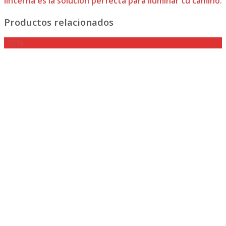
linterna es la solución perfecta para iluminar tu camino.
Productos relacionados
-35%