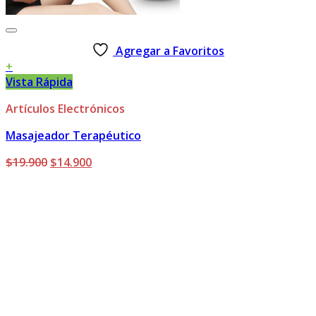
Agregar a Favoritos
+
Vista Rápida
Artículos Electrónicos
Masajeador Terapéutico
El
El
$
19.900
$
14.900
precio
precio
original
actual
era:
es:
$19.900.
$14.900.