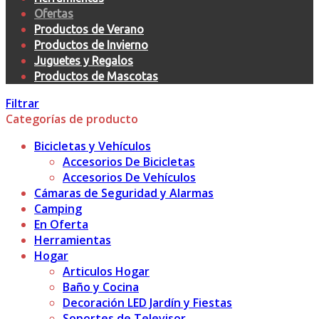
Ofertas
Productos de Verano
Productos de Invierno
Juguetes y Regalos
Productos de Mascotas
Filtrar
Categorías de producto
Bicicletas y Vehículos
Accesorios De Bicicletas
Accesorios De Vehículos
Cámaras de Seguridad y Alarmas
Camping
En Oferta
Herramientas
Hogar
Articulos Hogar
Baño y Cocina
Decoración LED Jardín y Fiestas
Soportes de Televisor