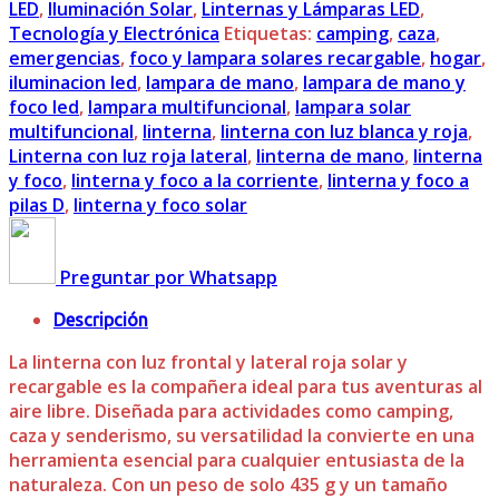
LED
,
Iluminación Solar
,
Linternas y Lámparas LED
,
Tecnología y Electrónica
Etiquetas:
camping
,
caza
,
emergencias
,
foco y lampara solares recargable
,
hogar
,
iluminacion led
,
lampara de mano
,
lampara de mano y
foco led
,
lampara multifuncional
,
lampara solar
multifuncional
,
linterna
,
linterna con luz blanca y roja
,
Linterna con luz roja lateral
,
linterna de mano
,
linterna
y foco
,
linterna y foco a la corriente
,
linterna y foco a
pilas D
,
linterna y foco solar
Preguntar por Whatsapp
Descripción
La linterna con luz frontal y lateral roja solar y
recargable es la compañera ideal para tus aventuras al
aire libre. Diseñada para actividades como camping,
caza y senderismo, su versatilidad la convierte en una
herramienta esencial para cualquier entusiasta de la
naturaleza. Con un peso de solo 435 g y un tamaño