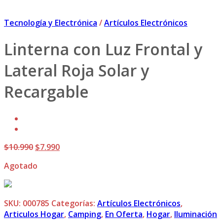
Tecnología y Electrónica
/
Artículos Electrónicos
Linterna con Luz Frontal y
Lateral Roja Solar y
Recargable
El
El
$
10.990
$
7.990
precio
precio
Agotado
original
actual
era:
es:
$10.990.
$7.990.
SKU:
000785
Categorías:
Artículos Electrónicos
,
Articulos Hogar
,
Camping
,
En Oferta
,
Hogar
,
Iluminación