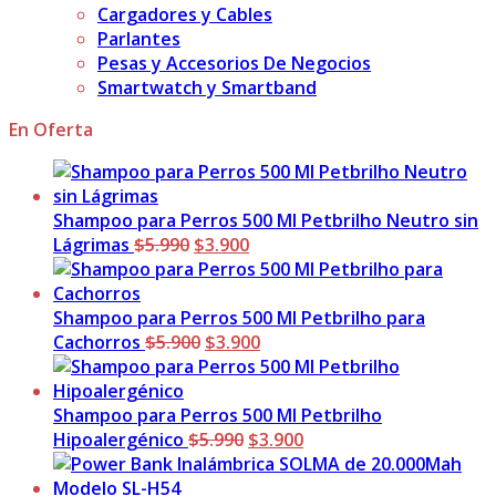
Cargadores y Cables
Parlantes
Pesas y Accesorios De Negocios
Smartwatch y Smartband
En Oferta
Shampoo para Perros 500 Ml Petbrilho Neutro sin
El
El
Lágrimas
$
5.990
$
3.900
precio
precio
original
actual
era:
es:
Shampoo para Perros 500 Ml Petbrilho para
$5.990.
El
$3.900.
El
Cachorros
$
5.900
$
3.900
precio
precio
original
actual
era:
es:
Shampoo para Perros 500 Ml Petbrilho
$5.900.
El
$3.900.
El
Hipoalergénico
$
5.990
$
3.900
precio
precio
original
actual