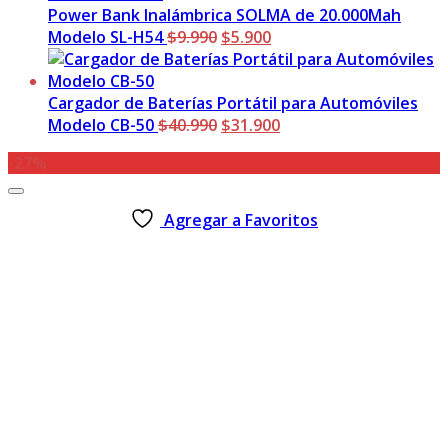
era:
es:
Power Bank Inalámbrica SOLMA de 20.000Mah
El
$5.990.
El
$3.900.
Modelo SL-H54
$
9.990
$
5.900
precio
precio
original
actual
era:
es:
Cargador de Baterías Portátil para Automóviles
$9.990.
El
$5.900.
El
Modelo CB-50
$
40.990
$
31.900
precio
precio
-27%
original
actual
era:
es:
$40.990.
$31.900.
Agregar a Favoritos