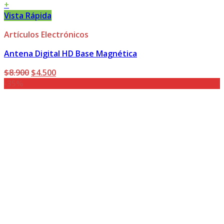
+
Vista Rápida
Artículos Electrónicos
Antena Digital HD Base Magnética
El
El
$
8.900
$
4.500
precio
precio
-35%
original
actual
era:
es:
$8.900.
$4.500.