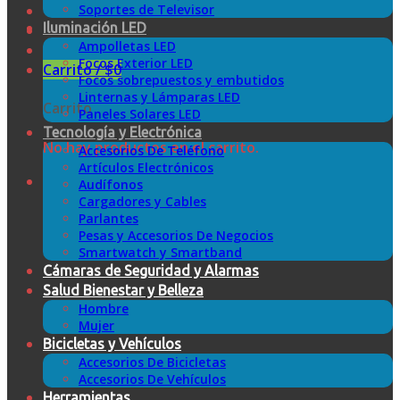
Soportes de Televisor
Iluminación LED
Ampolletas LED
Focos Exterior LED
Carrito /
$
0
Focos sobrepuestos y embutidos
Linternas y Lámparas LED
Carrito
Paneles Solares LED
Tecnología y Electrónica
No hay productos en el carrito.
Accesorios De Teléfono
Artículos Electrónicos
Audífonos
Cargadores y Cables
Parlantes
Pesas y Accesorios De Negocios
Smartwatch y Smartband
Cámaras de Seguridad y Alarmas
Salud Bienestar y Belleza
Hombre
Mujer
Bicicletas y Vehículos
Accesorios De Bicicletas
Accesorios De Vehículos
Herramientas