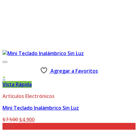
Agregar a Favoritos
+
Vista Rápida
Artículos Electrónicos
Mini Teclado Inalámbrico Sin Luz
El
El
$
7.500
$
4.900
precio
precio
-25%
original
actual