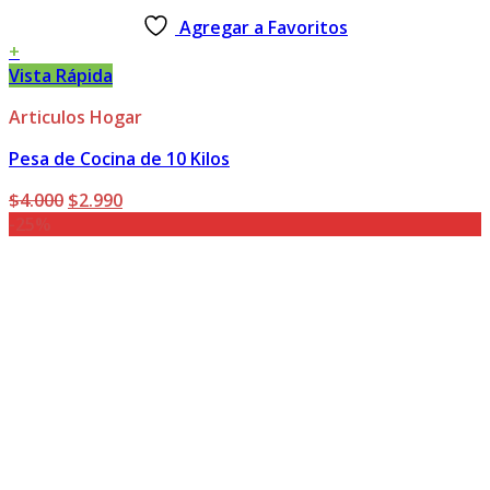
Agregar a Favoritos
+
Vista Rápida
Articulos Hogar
Pesa de Cocina de 10 Kilos
El
El
$
4.000
$
2.990
precio
precio
-25%
original
actual
era:
es:
$4.000.
$2.990.