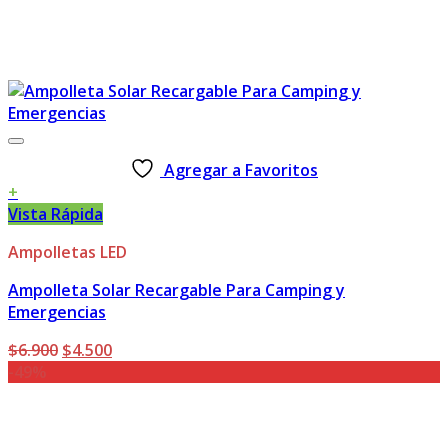
Agregar a Favoritos
+
Vista Rápida
Ampolletas LED
Ampolleta Solar Recargable Para Camping y
Emergencias
El
El
$
6.900
$
4.500
precio
precio
-49%
original
actual
era:
es:
$6.900.
$4.500.