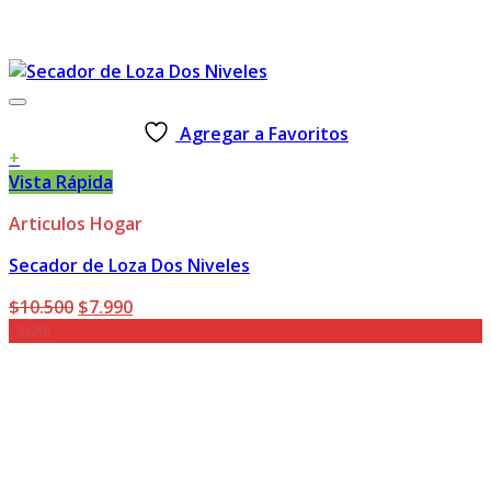
Agregar a Favoritos
+
Vista Rápida
Articulos Hogar
Secador de Loza Dos Niveles
El
El
$
10.500
$
7.990
precio
precio
-36%
original
actual
era:
es:
$10.500.
$7.990.