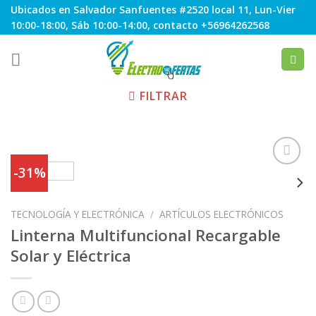
Skip
Ubicados en Salvador Sanfuentes #2520 local 11, Lun-Vier
to
10:00-18:00, Sáb 10:00-14:00, contacto +56964262568
content
FILTRAR
-31%
Agregar
TECNOLOGÍA Y ELECTRÓNICA
/
ARTÍCULOS ELECTRÓNICOS
a
Favoritos
Linterna Multifuncional Recargable
Solar y Eléctrica