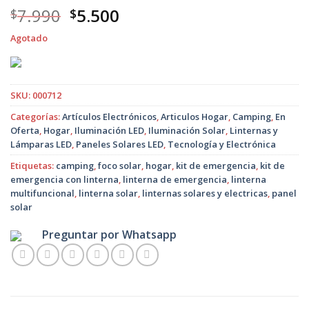
El
El
7.990
5.500
$
$
precio
precio
Agotado
original
actual
era:
es:
$7.990.
$5.500.
SKU:
000712
Categorías:
Artículos Electrónicos
,
Articulos Hogar
,
Camping
,
En
Oferta
,
Hogar
,
Iluminación LED
,
Iluminación Solar
,
Linternas y
Lámparas LED
,
Paneles Solares LED
,
Tecnología y Electrónica
Etiquetas:
camping
,
foco solar
,
hogar
,
kit de emergencia
,
kit de
emergencia con linterna
,
linterna de emergencia
,
linterna
multifuncional
,
linterna solar
,
linternas solares y electricas
,
panel
solar
Preguntar por Whatsapp