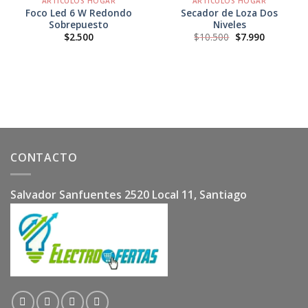
ARTICULOS HOGAR
ARTICULOS HOGAR
Foco Led 6 W Redondo
Secador de Loza Dos
Sobrepuesto
Niveles
El
El
$
2.500
$
10.500
$
7.990
precio
precio
original
actual
era:
es:
$10.500.
$7.990.
CONTACTO
Salvador Sanfuentes 2520 Local 11, Santiago