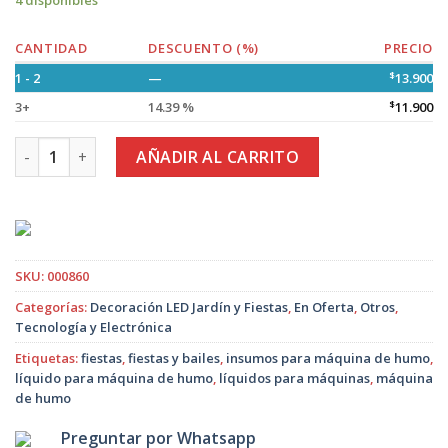
4 disponibles
CANTIDAD
DESCUENTO (%)
PRECIO
1 - 2
—
$
13.900
3+
14.39 %
$
11.900
Líquido para Máquina de Humo de 4,5 Litros cantidad
AÑADIR AL CARRITO
SKU:
000860
Categorías:
Decoración LED Jardín y Fiestas
,
En Oferta
,
Otros
,
Tecnología y Electrónica
Etiquetas:
fiestas
,
fiestas y bailes
,
insumos para máquina de humo
,
líquido para máquina de humo
,
líquidos para máquinas
,
máquina
de humo
Preguntar por Whatsapp