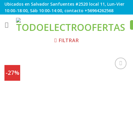
Skip
Ubicados en Salvador Sanfuentes #2520 local 11, Lun-Vier
to
10:00-18:00, Sáb 10:00-14:00, contacto +56964262568
content
FILTRAR
-27%
Agregar
a
Favoritos