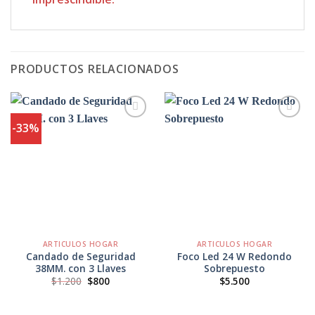
PRODUCTOS RELACIONADOS
-33%
Agregar
Agregar
a
a
Favoritos
Favoritos
ARTICULOS HOGAR
ARTICULOS HOGAR
Candado de Seguridad
Foco Led 24 W Redondo
38MM. con 3 Llaves
Sobrepuesto
El
El
$
1.200
$
800
$
5.500
precio
precio
original
actual
era:
es: