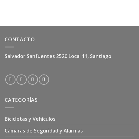
$18.900.
$16.990.
era:
es:
$6.900.
$3.900.
CONTACTO
Salvador Sanfuentes 2520 Local 11, Santiago
CATEGORÍAS
Bicicletas y Vehículos
Cámaras de Seguridad y Alarmas