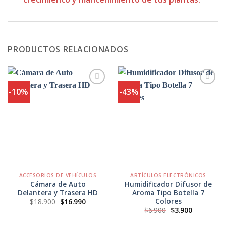
PRODUCTOS RELACIONADOS
-10%
-43%
Agregar
Agregar
a
a
Favoritos
Favoritos
ACCESORIOS DE VEHÍCULOS
ARTÍCULOS ELECTRÓNICOS
Cámara de Auto
Humidificador Difusor de
Delantera y Trasera HD
Aroma Tipo Botella 7
Colores
El
El
$
18.900
$
16.990
precio
precio
El
El
$
6.900
$
3.900
original
actual
precio
precio
era:
es:
original
actual