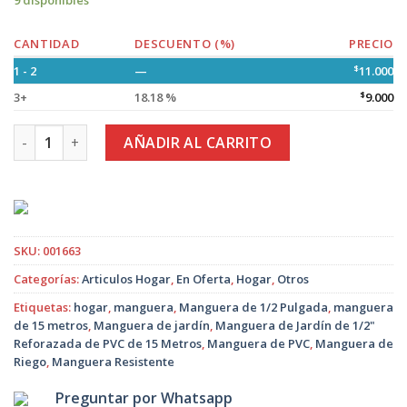
9 disponibles
CANTIDAD
DESCUENTO (%)
PRECIO
1 - 2
—
$
11.000
3+
18.18 %
$
9.000
Manguera de Jardín de 1/2" Reforzada de PVC de 15 Metros 
AÑADIR AL CARRITO
SKU:
001663
Categorías:
Articulos Hogar
,
En Oferta
,
Hogar
,
Otros
Etiquetas:
hogar
,
manguera
,
Manguera de 1/2 Pulgada
,
manguera
de 15 metros
,
Manguera de jardín
,
Manguera de Jardín de 1/2"
Reforazada de PVC de 15 Metros
,
Manguera de PVC
,
Manguera de
Riego
,
Manguera Resistente
Preguntar por Whatsapp