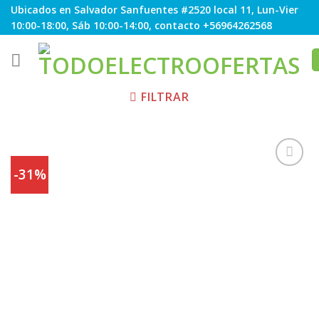
Skip
Ubicados en Salvador Sanfuentes #2520 local 11, Lun-Vier
to
10:00-18:00, Sáb 10:00-14:00, contacto +56964262568
content
FILTRAR
-31%
Agregar
a
Favoritos