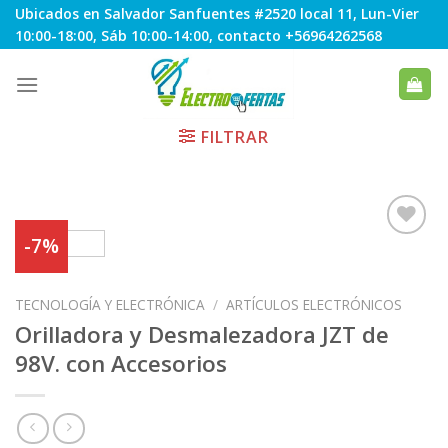
Skip
Ubicados en Salvador Sanfuentes #2520 local 11, Lun-Vier
to
10:00-18:00, Sáb 10:00-14:00, contacto +56964262568
content
FILTRAR
-7%
Agregar
TECNOLOGÍA Y ELECTRÓNICA
/
ARTÍCULOS ELECTRÓNICOS
a
Favoritos
Orilladora y Desmalezadora JZT de
98V. con Accesorios