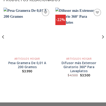
-22%
Agregar
Agregar
a
a
Favoritos
Favoritos
ARTICULOS HOGAR
ARTICULOS HOGAR
Pesa Gramera De 0,01 A
Difusor más Extensor
200 Gramos
Giratorio 360° Para
Lavaplatos
$
3.990
El
El
$
4.500
$
3.500
precio
precio
original
actual
era:
es:
$4.500.
$3.500.