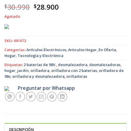
El
El
30.990
28.900
$
$
precio
precio
Agotado
original
actual
era:
es:
$30.990.
$28.900.
SKU:
001072
Categorías:
Artículos Electrónicos
,
Articulos Hogar
,
En Oferta
,
Hogar
,
Tecnología y Electrónica
Etiquetas:
2 baterías de 98V.
,
desmalezadora
,
desmalezadoras
,
hogar
,
jardin
,
orilladora
,
orilladora con 2 baterias
,
orilladora de
98v
,
orilladora y desmalezadora
,
orilladoras
Preguntar por Whatsapp
DESCRIPCIÓN