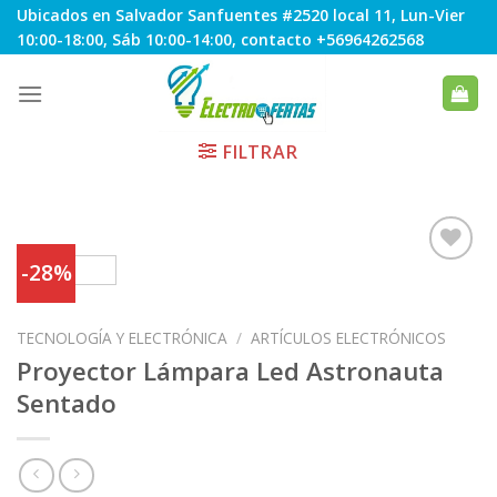
Skip
Ubicados en Salvador Sanfuentes #2520 local 11, Lun-Vier
to
10:00-18:00, Sáb 10:00-14:00, contacto +56964262568
content
FILTRAR
-28%
Agregar
TECNOLOGÍA Y ELECTRÓNICA
/
ARTÍCULOS ELECTRÓNICOS
a
Favoritos
Proyector Lámpara Led Astronauta
Sentado