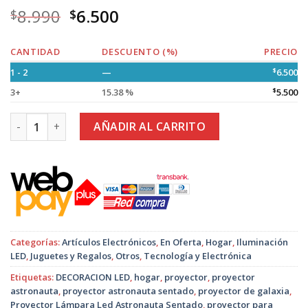
8.990
6.500
$
$
CANTIDAD
DESCUENTO (%)
PRECIO
1 - 2
—
$
6.500
3+
15.38 %
$
5.500
Proyector Lámpara Led Astronauta Sentado cantidad
AÑADIR AL CARRITO
Categorías:
Artículos Electrónicos
,
En Oferta
,
Hogar
,
Iluminación
LED
,
Juguetes y Regalos
,
Otros
,
Tecnología y Electrónica
Etiquetas:
DECORACION LED
,
hogar
,
proyector
,
proyector
astronauta
,
proyector astronauta sentado
,
proyector de galaxia
,
Proyector Lámpara Led Astronauta Sentado
,
proyector para