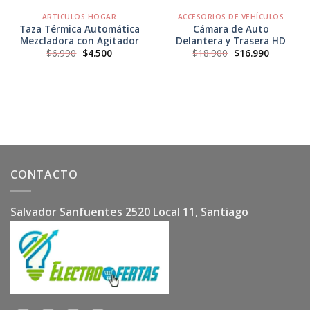
ARTICULOS HOGAR
ACCESORIOS DE VEHÍCULOS
Taza Térmica Automática
Cámara de Auto
Mezcladora con Agitador
Delantera y Trasera HD
El
El
El
El
$
6.990
$
4.500
$
18.900
$
16.990
precio
precio
precio
precio
original
actual
original
actual
era:
es:
era:
es:
$6.990.
$4.500.
$18.900.
$16.990.
CONTACTO
Salvador Sanfuentes 2520 Local 11, Santiago