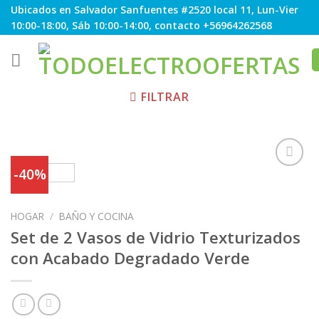
Skip
Ubicados en Salvador Sanfuentes #2520 local 11, Lun-Vier
to
10:00-18:00, Sáb 10:00-14:00, contacto +56964262568
content
FILTRAR
-40%
Agregar
HOGAR
/
BAÑO Y COCINA
a
Favoritos
Set de 2 Vasos de Vidrio Texturizados
con Acabado Degradado Verde