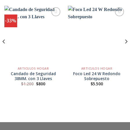
-33%
Agregar
Agregar
a
a
Favoritos
Favoritos
ARTICULOS HOGAR
ARTICULOS HOGAR
Candado de Seguridad
Foco Led 24 W Redondo
38MM. con 3 Llaves
Sobrepuesto
El
El
$
1.200
$
800
$
5.500
precio
precio
original
actual
era:
es:
$1.200.
$800.