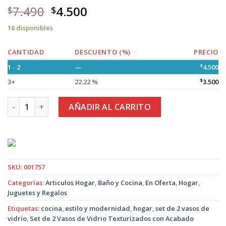
7.490
4.500
$
$
16 disponibles
CANTIDAD
DESCUENTO (%)
PRECIO
1 - 2
—
$
4.500
3+
22.22 %
$
3.500
Set de 2 Vasos de Vidrio Texturizados con Acabado Degrada
AÑADIR AL CARRITO
SKU:
001757
Categorías:
Articulos Hogar
,
Baño y Cocina
,
En Oferta
,
Hogar
,
Juguetes y Regalos
Etiquetas:
cocina
,
estilo y modernidad
,
hogar
,
set de 2 vasos de
vidrio
,
Set de 2 Vasos de Vidrio Texturizados con Acabado