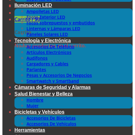
Iluminación LED
Ampolletas LED
Focos Exterior LED
Carrito /
$
0
Focos sobrepuestos y embutidos
Linternas y Lámparas LED
Carrito
Paneles Solares LED
Tecnología y Electrónica
No hay productos en el carrito.
Accesorios De Teléfono
Artículos Electrónicos
Audífonos
Cargadores y Cables
Parlantes
Pesas y Accesorios De Negocios
Smartwatch y Smartband
Cámaras de Seguridad y Alarmas
Salud Bienestar y Belleza
Hombre
Mujer
Bicicletas y Vehículos
Accesorios De Bicicletas
Accesorios De Vehículos
Herramientas