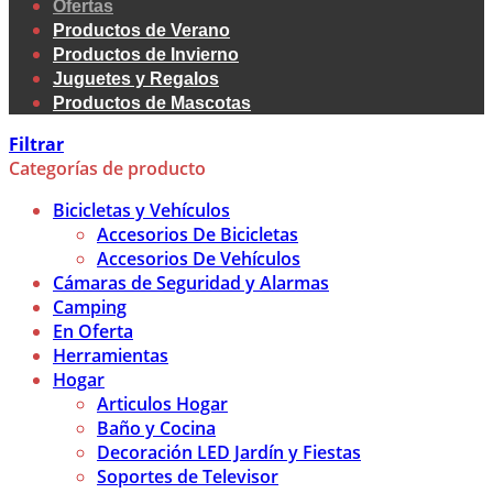
Ofertas
Productos de Verano
Productos de Invierno
Juguetes y Regalos
Productos de Mascotas
Filtrar
Categorías de producto
Bicicletas y Vehículos
Accesorios De Bicicletas
Accesorios De Vehículos
Cámaras de Seguridad y Alarmas
Camping
En Oferta
Herramientas
Hogar
Articulos Hogar
Baño y Cocina
Decoración LED Jardín y Fiestas
Soportes de Televisor