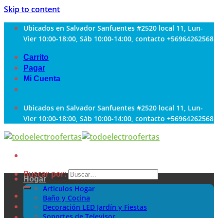
Skip to content
Ubicados en Salvador Sanfuentes #2520 local 11, Lun-
Vier 10:00-18:00, Sáb 10:00-14:00, contacto +56964262568
Carrito
Pagar
Mi Cuenta
Ubicados en Salvador Sanfuentes #2520 local 11, Lun-
Vier 10:00-18:00, Sáb 10:00-14:00, contacto +56964262568
Buscar por:
Hogar
Articulos Hogar
Baño y Cocina
Decoración LED Jardín y Fiestas
Soportes de Televisor