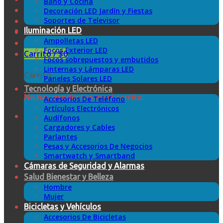
Baño y Cocina
Decoración LED Jardín y Fiestas
Soportes de Televisor
Iluminación LED
Ampolletas LED
Focos Exterior LED
Carrito /
$
0
Focos sobrepuestos y embutidos
Linternas y Lámparas LED
Carrito
Paneles Solares LED
Tecnología y Electrónica
No hay productos en el carrito.
Accesorios De Teléfono
Artículos Electrónicos
Audífonos
Cargadores y Cables
Parlantes
Pesas y Accesorios De Negocios
Smartwatch y Smartband
Cámaras de Seguridad y Alarmas
Salud Bienestar y Belleza
Hombre
Mujer
Bicicletas y Vehículos
Accesorios De Bicicletas