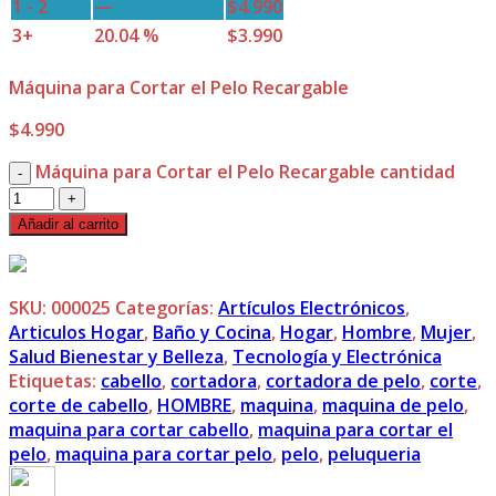
1 - 2
—
$
4.990
3+
20.04 %
$
3.990
Máquina para Cortar el Pelo Recargable
$
4.990
Máquina para Cortar el Pelo Recargable cantidad
Añadir al carrito
SKU:
000025
Categorías:
Artículos Electrónicos
,
Articulos Hogar
,
Baño y Cocina
,
Hogar
,
Hombre
,
Mujer
,
Salud Bienestar y Belleza
,
Tecnología y Electrónica
Etiquetas:
cabello
,
cortadora
,
cortadora de pelo
,
corte
,
corte de cabello
,
HOMBRE
,
maquina
,
maquina de pelo
,
maquina para cortar cabello
,
maquina para cortar el
pelo
,
maquina para cortar pelo
,
pelo
,
peluqueria