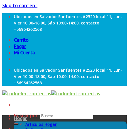
Skip to content
Ubicados en Salvador Sanfuentes #2520 local 11, Lun-
Vier 10:00-18:00, Sáb 10:00-14:00, contacto
+56964262568
Carrito
Pagar
Mi Cuenta
Ubicados en Salvador Sanfuentes #2520 local 11, Lun-
Vier 10:00-18:00, Sáb 10:00-14:00, contacto
+56964262568
Buscar por:
Hogar
Articulos Hogar