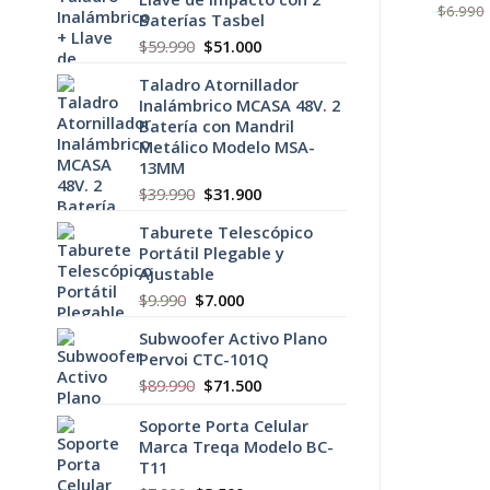
El
El
$
4.990
$
2.500
$
6.990
Baterías Tasbel
precio
precio
original
actual
El
El
$
59.990
$
51.000
era:
es:
precio
precio
$4.990.
$2.500.
Taladro Atornillador
original
actual
Inalámbrico MCASA 48V. 2
era:
es:
Batería con Mandril
$59.990.
$51.000.
Metálico Modelo MSA-
13MM
El
El
$
39.990
$
31.900
precio
precio
Taburete Telescópico
original
actual
Portátil Plegable y
era:
es:
Ajustable
$39.990.
$31.900.
El
El
$
9.990
$
7.000
precio
precio
Subwoofer Activo Plano
original
actual
Pervoi CTC-101Q
era:
es:
$9.990.
$7.000.
El
El
$
89.990
$
71.500
precio
precio
Soporte Porta Celular
original
actual
Marca Treqa Modelo BC-
era:
es:
T11
$89.990.
$71.500.