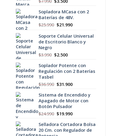
El
El
$
7.990
$
3.500
precio
precio
Sopladora MCasa con 2
original
actual
Baterías de 48V.
era:
es:
$7.990.
$3.500.
El
El
$
25.990
$
21.990
precio
precio
Soporte Celular Universal
original
actual
de Escritorio Blanco y
era:
es:
Negro
$25.990.
$21.990.
El
El
$
3.990
$
2.500
precio
precio
Soplador Potente con
original
actual
Regulación con 2 Baterías
era:
es:
Tasbel
$3.990.
$2.500.
El
El
$
36.990
$
31.900
precio
precio
Sistema de Encendido y
original
actual
Apagado de Motor con
era:
es:
Botón Pulsador
$36.990.
$31.900.
El
El
$
24.990
$
19.990
precio
precio
Selladora Cortadora Bolsa
original
actual
20 Cm. con Regulador de
era:
es:
Potencia