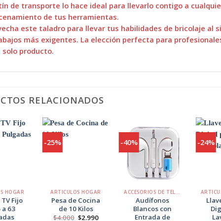
ín de transporte lo hace ideal para llevarlo contigo a cualquier
cenamiento de tus herramientas.
echa este taladro para llevar tus habilidades de bricolaje al 
abajos más exigentes. La elección perfecta para profesionale
 solo producto.
CTOS RELACIONADOS
-25%
-40%
-24%
Agregar
Agregar
Agregar
a
a
a
Favoritos
Favoritos
Favoritos
+
+
+
OS HOGAR
ARTICULOS HOGAR
ACCESORIOS DE TELÉFONO
 TV Fijo
Pesa de Cocina
Audífonos
Llav
 a 63
de 10 Kilos
Blancos con
Dig
adas
Entrada de
La
El
El
$
4.000
$
2.990