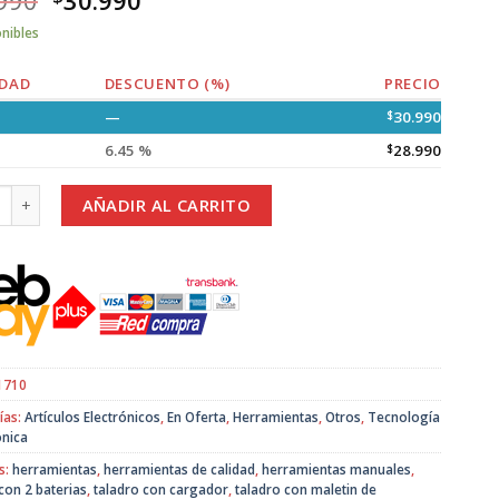
onibles
DAD
DESCUENTO (%)
PRECIO
—
$
30.990
6.45 %
$
28.990
 Percutor Inalámbrico TASBEL con 2 Baterías y Mástil Metálico canti
AÑADIR AL CARRITO
1710
ías:
Artículos Electrónicos
,
En Oferta
,
Herramientas
,
Otros
,
Tecnología
ónica
s:
herramientas
,
herramientas de calidad
,
herramientas manuales
,
con 2 baterias
,
taladro con cargador
,
taladro con maletin de