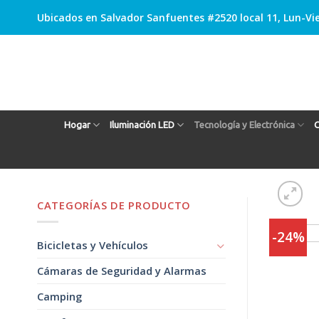
Skip
Ubicados en Salvador Sanfuentes #2520 local 11, Lun-Vie
to
content
Hogar
Iluminación LED
Tecnología y Electrónica
C
CATEGORÍAS DE PRODUCTO
-24%
Bicicletas y Vehículos
Cámaras de Seguridad y Alarmas
Camping