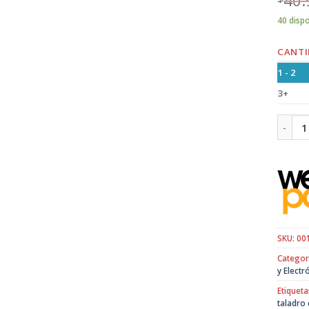
40 disp
CANTI
1 - 2
3+
Taladro
SKU:
00
Categor
y Electr
Etiqueta
taladro 