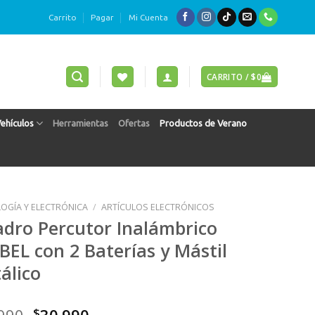
Carrito
Pagar
Mi Cuenta
CARRITO /
$
0
Vehículos
Herramientas
Ofertas
Productos de Verano
OGÍA Y ELECTRÓNICA
/
ARTÍCULOS ELECTRÓNICOS
adro Percutor Inalámbrico
BEL con 2 Baterías y Mástil
álico
990
$
30.990