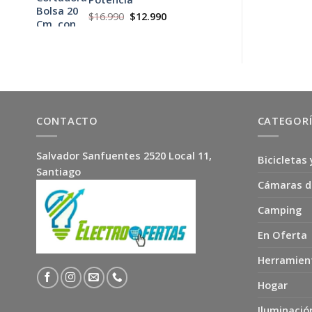
$24.990.
$19.990.
El
El
$
16.990
$
12.990
precio
precio
original
actual
era:
es:
$16.990.
$12.990.
CONTACTO
CATEGOR
Salvador Sanfuentes 2520 Local 11,
Bicicletas 
Santiago
Cámaras d
Camping
En Oferta
Herramien
Hogar
Iluminació