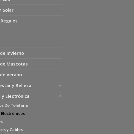
n Solar
 Regalos
de Invierno
 de Mascotas
 de Verano
estar y Belleza
 y Electrónica
os De Teléfono
 Electrónicos
os
es y Cables