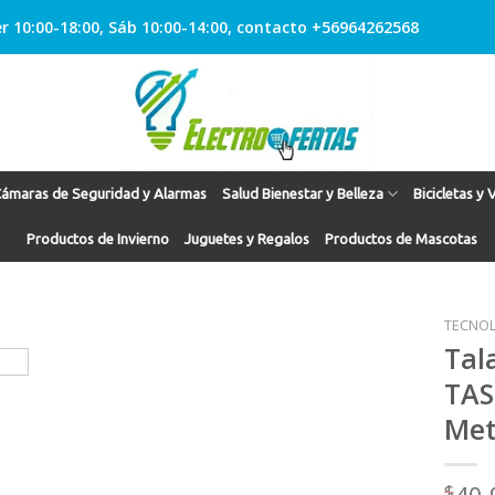
r 10:00-18:00, Sáb 10:00-14:00, contacto +56964262568
ámaras de Seguridad y Alarmas
Salud Bienestar y Belleza
Bicicletas y 
Productos de Invierno
Juguetes y Regalos
Productos de Mascotas
TECNOL
Tal
TAS
Agregar
Met
a
Favoritos
$
40.