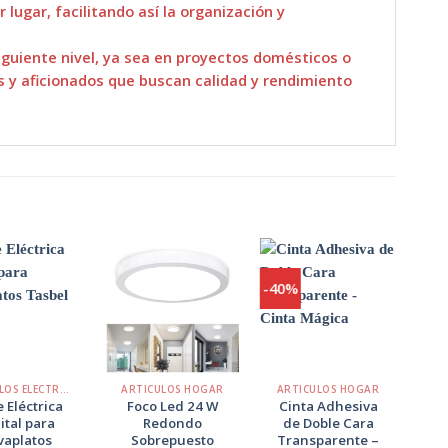
 lugar, facilitando así la organización y
siguiente nivel, ya sea en proyectos domésticos o
s y aficionados que buscan calidad y rendimiento
-40%
-11
Agregar
Agregar
Agregar
a
a
a
Favoritos
Favoritos
Favoritos
+
+
+
ARTÍCULOS ELECTRÓNICOS
ARTICULOS HOGAR
ARTICULOS HOGAR
AR
e Eléctrica
Foco Led 24 W
Cinta Adhesiva
ital para
Redondo
de Doble Cara
Mo
vaplatos
Sobrepuesto
Transparente –