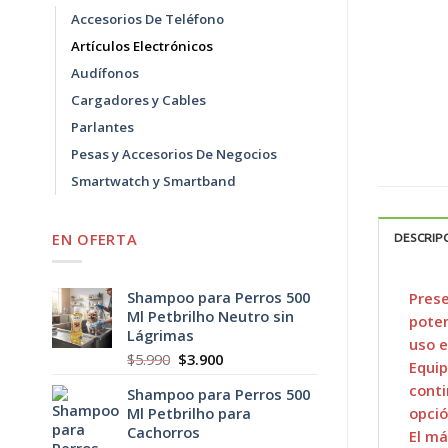
Accesorios De Teléfono
Artículos Electrónicos
Audífonos
Cargadores y Cables
Parlantes
Pesas y Accesorios De Negocios
Smartwatch y Smartband
EN OFERTA
DESCRIP
Shampoo para Perros 500
Prese
Ml Petbrilho Neutro sin
poten
Lágrimas
uso e
El
El
$
5.990
$
3.900
Equip
precio
precio
conti
Shampoo para Perros 500
original
actual
opció
Ml Petbrilho para
era:
es:
Cachorros
$5.990.
$3.900.
El má