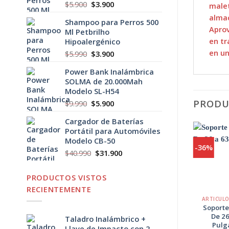
El
El
$
5.900
$
3.900
malet
precio
precio
alma
Shampoo para Perros 500
original
actual
Aprov
Ml Petbrilho
era:
es:
en tr
Hipoalergénico
$5.900.
$3.900.
en un
El
El
$
5.990
$
3.900
precio
precio
Power Bank Inalámbrica
original
actual
SOLMA de 20.000Mah
era:
es:
Modelo SL-H54
$5.990.
$3.900.
PRODU
El
El
$
9.990
$
5.900
precio
precio
Cargador de Baterías
original
actual
Portátil para Automóviles
era:
es:
Modelo CB-50
$9.990.
$5.900.
-50%
-36%
El
El
$
40.990
$
31.900
precio
precio
Agregar
original
actual
a
PRODUCTOS VISTOS
Favoritos
era:
es:
+
+
RECIENTEMENTE
$40.990.
$31.900.
ARTÍCULOS ELECTRÓNICOS
ARTICUL
Cable de Red de 5
Soporte
Metros Color
De 26
Taladro Inalámbrico +
Blanco
Pulg
Llave de Impacto con 2