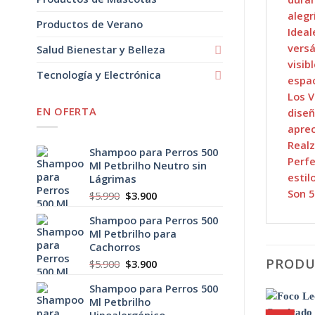
alegr
Productos de Verano
Ideal
versá
Salud Bienestar y Belleza
visib
Tecnología y Electrónica
espac
Los V
EN OFERTA
diseñ
aprec
Realz
Shampoo para Perros 500
Perfe
Ml Petbrilho Neutro sin
estil
Lágrimas
Son 5
El
El
$
5.990
$
3.900
precio
precio
Shampoo para Perros 500
original
actual
Ml Petbrilho para
era:
es:
Cachorros
$5.990.
$3.900.
PRODU
El
El
$
5.900
$
3.900
precio
precio
Shampoo para Perros 500
original
actual
Ml Petbrilho
era:
es:
Hipoalergénico