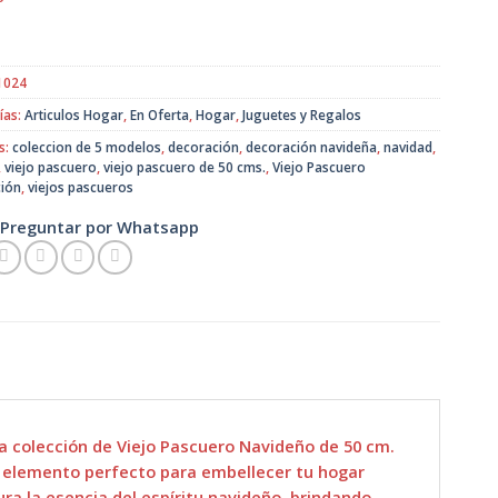
original
actual
era:
es:
$20.990.
$15.990.
1024
ías:
Articulos Hogar
,
En Oferta
,
Hogar
,
Juguetes y Regalos
s:
coleccion de 5 modelos
,
decoración
,
decoración navideña
,
navidad
,
,
viejo pascuero
,
viejo pascuero de 50 cms.
,
Viejo Pascuero
ión
,
viejos pascueros
Preguntar por Whatsapp
a colección de Viejo Pascuero Navideño de 50 cm.
 elemento perfecto para embellecer tu hogar
ra la esencia del espíritu navideño, brindando