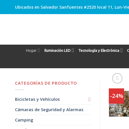
Skip
Ubicados en Salvador Sanfuentes #2520 local 11, Lun-Vie
to
content
Hogar
Iluminación LED
Tecnología y Electrónica
C
CATEGORÍAS DE PRODUCTO
-24%
Bicicletas y Vehículos
Cámaras de Seguridad y Alarmas
Camping