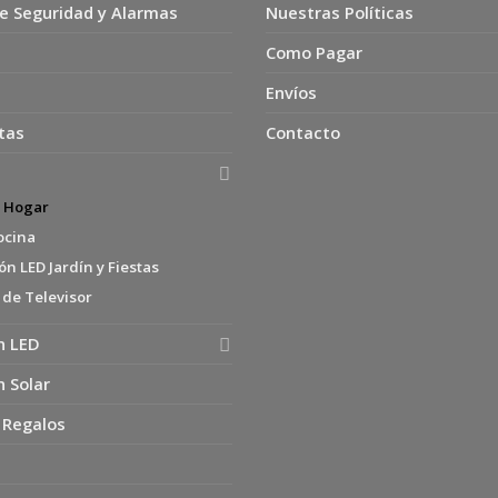
e Seguridad y Alarmas
Nuestras Políticas
Como Pagar
Envíos
tas
Contacto
s Hogar
ocina
n LED Jardín y Fiestas
 de Televisor
n LED
n Solar
 Regalos