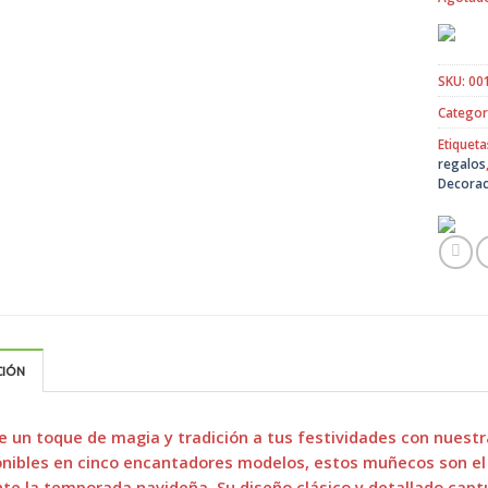
SKU:
00
Categor
Etiqueta
regalos
Decorac
CIÓN
 un toque de magia y tradición a tus festividades con nuestr
nibles en cinco encantadores modelos, estos muñecos son el
te la temporada navideña. Su diseño clásico y detallado captu