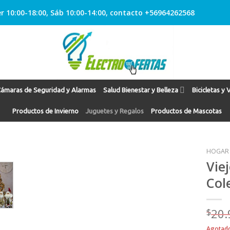
r 10:00-18:00, Sáb 10:00-14:00, contacto +56964262568
ámaras de Seguridad y Alarmas
Salud Bienestar y Belleza
Bicicletas y 
Productos de Invierno
Juguetes y Regalos
Productos de Mascotas
HOGAR
Vie
Col
Agregar
a
Favoritos
$
20.
Agotad