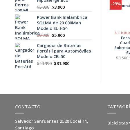
$5.900.
$3.900.
-49%
-29%
El
El
$
5.990
$
3.900
precio
precio
Agregar
Power Bank Inalámbrica
original
actual
a
Favoritos
SOLMA de 20.000Mah
era:
es:
+
+
Modelo SL-H54
$5.990.
$3.900.
ARTÍCULOS ELECTRÓNICOS
ARTICUL
El
El
$
9.990
$
5.900
Antena Digital HD
Foco
precio
precio
Base Magnética
Cuad
Cargador de Baterías
original
actual
Sobrepu
El
El
$
8.900
$
4.500
Portátil para Automóviles
era:
es:
precio
precio
6
original
actual
Modelo CB-50
$9.990.
$5.900.
$
3.500
era:
es:
El
El
$8.900.
$4.500.
$
40.990
$
31.900
precio
precio
original
actual
era:
es:
$40.990.
$31.900.
CONTACTO
CATEGOR
Salvador Sanfuentes 2520 Local 11,
Bicicletas 
Santiago