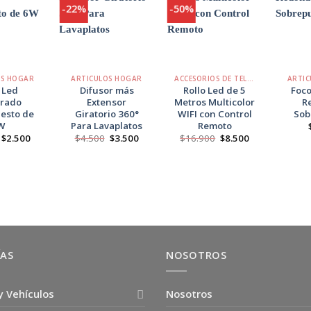
-22%
-50%
Agregar
Agregar
Agregar
a
a
a
Favoritos
Favoritos
Favoritos
+
+
+
OS HOGAR
ARTICULOS HOGAR
ACCESORIOS DE TELÉFONO
ARTIC
 Led
Difusor más
Rollo Led de 5
Foco
rado
Extensor
Metros Multicolor
R
esto de
Giratorio 360°
WIFI con Control
Sob
W
Para Lavaplatos
Remoto
El
El
El
El
El
El
$
2.500
$
4.500
$
3.500
$
16.900
$
8.500
precio
precio
precio
precio
precio
precio
original
actual
original
actual
original
actual
era:
es:
era:
es:
era:
es:
$3.500.
$2.500.
$4.500.
$3.500.
$16.900.
$8.500.
ÍAS
NOSOTROS
y Vehículos
Nosotros