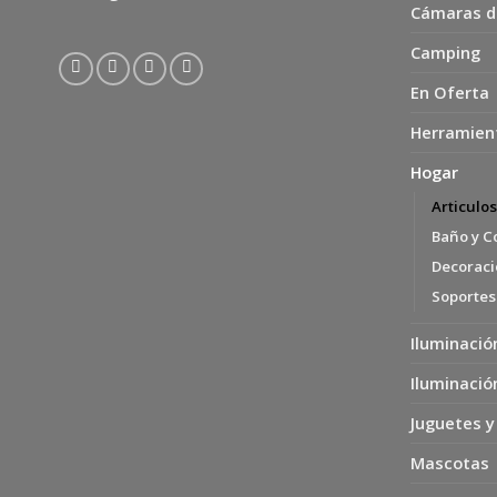
Cámaras d
Camping
En Oferta
Herramien
Hogar
Articulo
Baño y C
Decoració
Soportes
Iluminació
Iluminació
Juguetes y
Mascotas