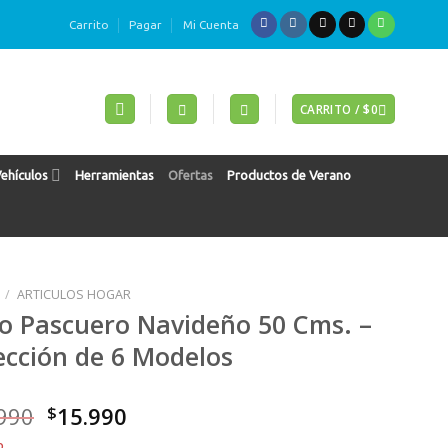
Carrito
Pagar
Mi Cuenta
CARRITO /
$
0
Vehículos
Herramientas
Ofertas
Productos de Verano
/
ARTICULOS HOGAR
jo Pascuero Navideño 50 Cms. –
ección de 6 Modelos
El
El
990
$
15.990
precio
precio
o