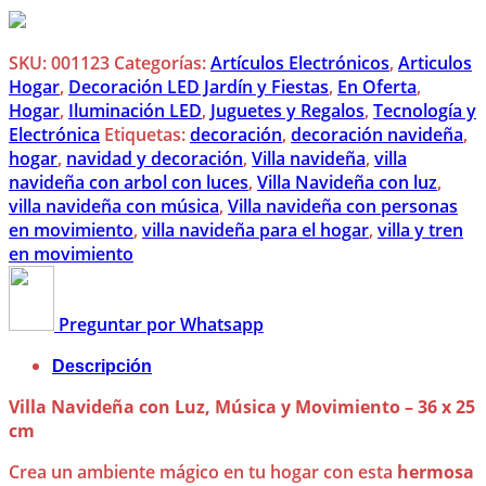
SKU:
001123
Categorías:
Artículos Electrónicos
,
Articulos
Hogar
,
Decoración LED Jardín y Fiestas
,
En Oferta
,
Hogar
,
Iluminación LED
,
Juguetes y Regalos
,
Tecnología y
Electrónica
Etiquetas:
decoración
,
decoración navideña
,
hogar
,
navidad y decoración
,
Villa navideña
,
villa
navideña con arbol con luces
,
Villa Navideña con luz
,
villa navideña con música
,
Villa navideña con personas
en movimiento
,
villa navideña para el hogar
,
villa y tren
en movimiento
Preguntar por Whatsapp
Descripción
Villa Navideña con Luz, Música y Movimiento – 36 x 25
cm
Crea un ambiente mágico en tu hogar con esta
hermosa