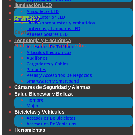
Iluminación LED
Ampolletas LED
Focos Exterior LED
Carrito /
$
0
Focos sobrepuestos y embutidos
Linternas y Lámparas LED
Carrito
Paneles Solares LED
Tecnología y Electrónica
No hay productos en el carrito.
Accesorios De Teléfono
Artículos Electrónicos
Audífonos
Cargadores y Cables
Parlantes
Pesas y Accesorios De Negocios
Smartwatch y Smartband
Cámaras de Seguridad y Alarmas
Salud Bienestar y Belleza
Hombre
Mujer
Bicicletas y Vehículos
Accesorios De Bicicletas
Accesorios De Vehículos
Herramientas