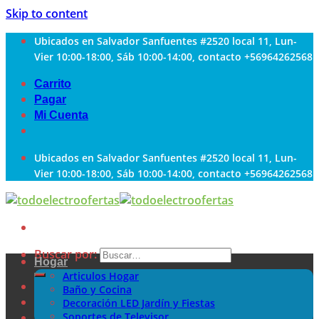
Skip to content
Ubicados en Salvador Sanfuentes #2520 local 11, Lun-
Vier 10:00-18:00, Sáb 10:00-14:00, contacto +56964262568
Carrito
Pagar
Mi Cuenta
Ubicados en Salvador Sanfuentes #2520 local 11, Lun-
Vier 10:00-18:00, Sáb 10:00-14:00, contacto +56964262568
Buscar por:
Hogar
Articulos Hogar
Baño y Cocina
Decoración LED Jardín y Fiestas
Soportes de Televisor