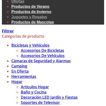
Ofertas
Productos de Verano
Productos de Invierno
Juguetes y Regalos
Productos de Mascotas
Filtrar
Categorías de producto
Bicicletas y Vehículos
Accesorios De Bicicletas
Accesorios De Vehículos
Cámaras de Seguridad y Alarmas
Camping
En Oferta
Herramientas
Hogar
Articulos Hogar
Baño y Cocina
Decoración LED Jardín y Fiestas
Soportes de Televisor