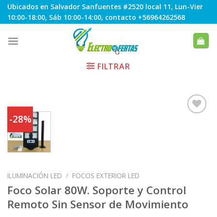
Skip
Ubicados en Salvador Sanfuentes #2520 local 11, Lun-Vier
to
10:00-18:00, Sáb 10:00-14:00, contacto +56964262568
content
FILTRAR
-28%
Agregar
a
Favoritos
ILUMINACIÓN LED
/
FOCOS EXTERIOR LED
Foco Solar 80W. Soporte y Control
Remoto Sin Sensor de Movimiento