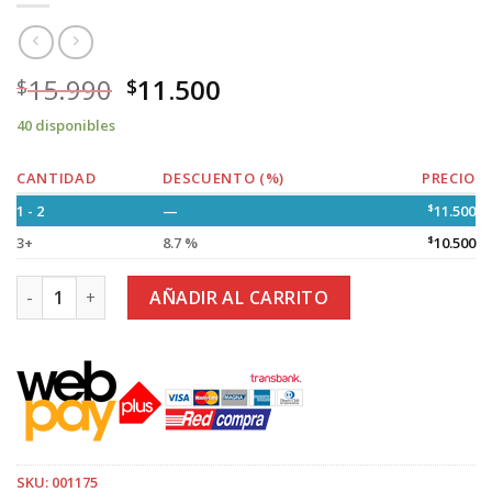
15.990
11.500
$
$
40 disponibles
CANTIDAD
DESCUENTO (%)
PRECIO
1 - 2
—
$
11.500
3+
8.7 %
$
10.500
Foco Solar 80W. Soporte y Control Remoto Sin Sensor de Mo
AÑADIR AL CARRITO
SKU:
001175