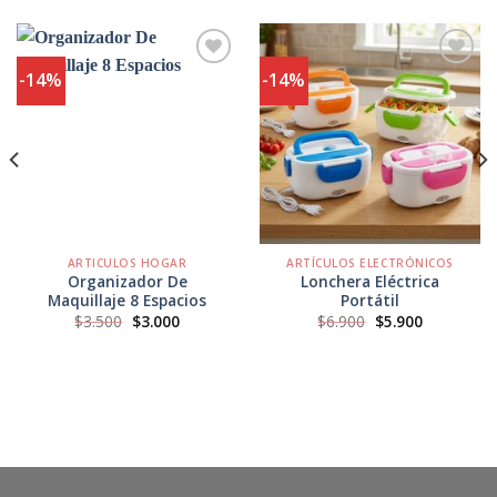
-14%
-14%
Agregar
Agregar
a
a
Favoritos
Favoritos
ARTICULOS HOGAR
ARTÍCULOS ELECTRÓNICOS
Organizador De
Lonchera Eléctrica
Maquillaje 8 Espacios
Portátil
El
El
El
El
$
3.500
$
3.000
$
6.900
$
5.900
precio
precio
precio
precio
original
actual
original
actual
era:
es:
era:
es:
$3.500.
$3.000.
$6.900.
$5.900.