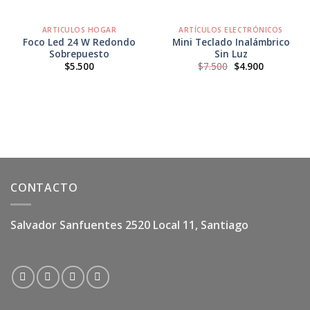
ARTICULOS HOGAR
ARTÍCULOS ELECTRÓNICOS
Foco Led 24 W Redondo
Mini Teclado Inalámbrico
Sobrepuesto
Sin Luz
El
El
$
5.500
$
7.500
$
4.900
precio
precio
original
actual
era:
es:
$7.500.
$4.900.
CONTACTO
Salvador Sanfuentes 2520 Local 11, Santiago