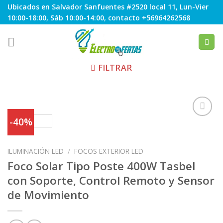
Skip
Ubicados en Salvador Sanfuentes #2520 local 11, Lun-Vier
to
10:00-18:00, Sáb 10:00-14:00, contacto +56964262568
content
FILTRAR
-40%
Agregar
ILUMINACIÓN LED
/
FOCOS EXTERIOR LED
a
Favoritos
Foco Solar Tipo Poste 400W Tasbel
con Soporte, Control Remoto y Sensor
de Movimiento