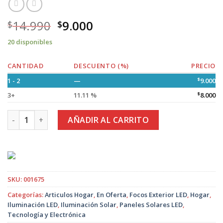
14.990
9.000
$
$
20 disponibles
CANTIDAD
DESCUENTO (%)
PRECIO
1 - 2
—
$
9.000
3+
11.11 %
$
8.000
Foco Solar Tipo Poste 400W Tasbel con Soporte, Control Re
AÑADIR AL CARRITO
SKU:
001675
Categorías:
Articulos Hogar
,
En Oferta
,
Focos Exterior LED
,
Hogar
,
Iluminación LED
,
Iluminación Solar
,
Paneles Solares LED
,
Tecnología y Electrónica