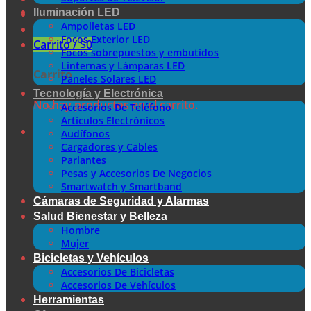
Iluminación LED
Ampolletas LED
Focos Exterior LED
Carrito /
$
0
Focos sobrepuestos y embutidos
Linternas y Lámparas LED
Carrito
Paneles Solares LED
Tecnología y Electrónica
No hay productos en el carrito.
Accesorios De Teléfono
Artículos Electrónicos
Audífonos
Cargadores y Cables
Parlantes
Pesas y Accesorios De Negocios
Smartwatch y Smartband
Cámaras de Seguridad y Alarmas
Salud Bienestar y Belleza
Hombre
Mujer
Bicicletas y Vehículos
Accesorios De Bicicletas
Accesorios De Vehículos
Herramientas