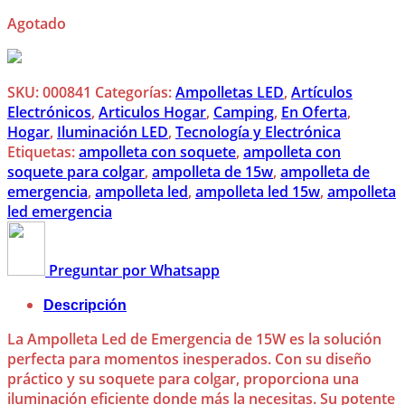
Agotado
SKU:
000841
Categorías:
Ampolletas LED
,
Artículos
Electrónicos
,
Articulos Hogar
,
Camping
,
En Oferta
,
Hogar
,
Iluminación LED
,
Tecnología y Electrónica
Etiquetas:
ampolleta con soquete
,
ampolleta con
soquete para colgar
,
ampolleta de 15w
,
ampolleta de
emergencia
,
ampolleta led
,
ampolleta led 15w
,
ampolleta
led emergencia
Preguntar por Whatsapp
Descripción
La Ampolleta Led de Emergencia de 15W es la solución
perfecta para momentos inesperados. Con su diseño
práctico y su soquete para colgar, proporciona una
iluminación eficiente donde más la necesitas. Su potente