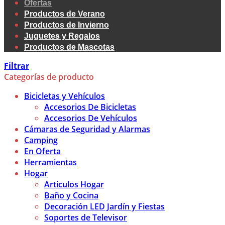
Ofertas
Productos de Verano
Productos de Invierno
Juguetes y Regalos
Productos de Mascotas
Filtrar
Categorías de producto
Bicicletas y Vehículos
Accesorios De Bicicletas
Accesorios De Vehículos
Cámaras de Seguridad y Alarmas
Camping
En Oferta
Herramientas
Hogar
Articulos Hogar
Baño y Cocina
Decoración LED Jardín y Fiestas
Soportes de Televisor