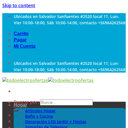
Skip to content
Ubicados en Salvador Sanfuentes #2520 local 11, Lun-
Vier 10:00-18:00, Sáb 10:00-14:00, contacto +56964262568
Carrito
Pagar
Mi Cuenta
Ubicados en Salvador Sanfuentes #2520 local 11, Lun-
Vier 10:00-18:00, Sáb 10:00-14:00, contacto +56964262568
Buscar por:
Hogar
Articulos Hogar
Baño y Cocina
Decoración LED Jardín y Fiestas
Soportes de Televisor