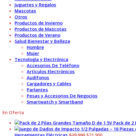
Juguetes y Regalos
Mascotas
Otros
Productos de Invierno
Productos de Mascotas
Productos de Verano
Salud Bienestar y Belleza
Hombre
Mujer
Tecnología y Electrónica
Accesorios De Teléfono
Artículos Electrónicos
Audífonos
Cargadores y Cables
Parlantes
Pesas y Accesorios De Negocios
Smartwatch y Smartband
En Oferta
Pack de 2
El
El
Herramientas Eléctricas
$
29.990
$
21.900