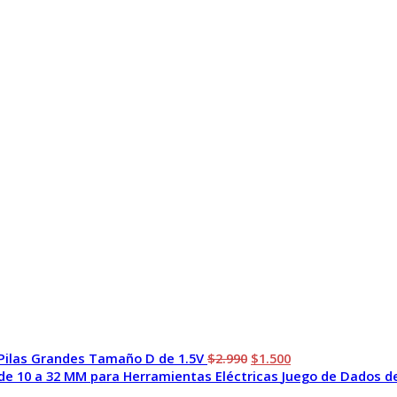
El
El
 Pilas Grandes Tamaño D de 1.5V
$
2.990
$
1.500
precio
precio
Juego de Dados de
original
actual