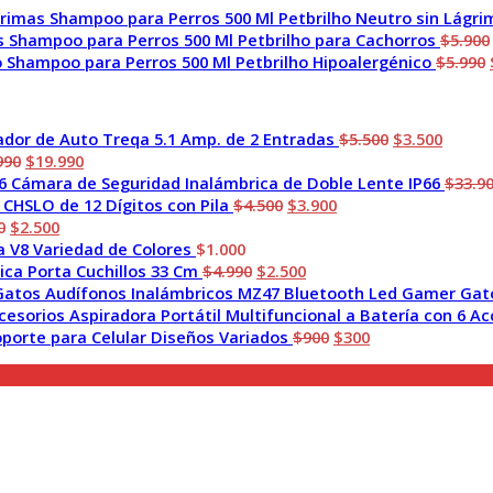
era:
es:
Shampoo para Perros 500 Ml Petbrilho Neutro sin Lágri
$2.990.
$1.500.
Shampoo para Perros 500 Ml Petbrilho para Cachorros
$
5.900
Shampoo para Perros 500 Ml Petbrilho Hipoalergénico
$
5.990
El
El
dor de Auto Treqa 5.1 Amp. de 2 Entradas
$
5.500
$
3.500
El
El
precio
precio
990
$
19.990
precio
precio
original
actual
Cámara de Seguridad Inalámbrica de Doble Lente IP66
$
33.9
original
actual
El
El
era:
es:
 CHSLO de 12 Dígitos con Pila
$
4.500
$
3.900
El
era:
El
es:
precio
precio
$5.500.
$3.500
0
$
2.500
precio
$26.990.
precio
$19.990.
original
actual
a V8 Variedad de Colores
$
1.000
original
actual
El
era:
El
es:
ca Porta Cuchillos 33 Cm
$
4.990
$
2.500
era:
es:
precio
$4.500.
precio
$3.900.
Audífonos Inalámbricos MZ47 Bluetooth Led Gamer Gat
$3.990.
$2.500.
original
actual
Aspiradora Portátil Multifuncional a Batería con 6 Ac
era:
es:
El
El
oporte para Celular Diseños Variados
$
900
$
300
$4.990.
$2.500.
precio
precio
original
actual
era:
es:
$900.
$300.