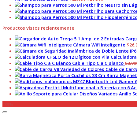
precio
precio
original
actual
era:
es:
$29.990.
$21.900.
Productos vistos recientemente
Carga
Cámara Wifi Inteligente
$
26.
Calculadora
Cable Tipo C a C Blanco
$
3.99
Cable de Carg
Barra Magnéti
Anillo S
-33%