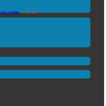
0
0 de 1.000W.
4 ×
$
2.500