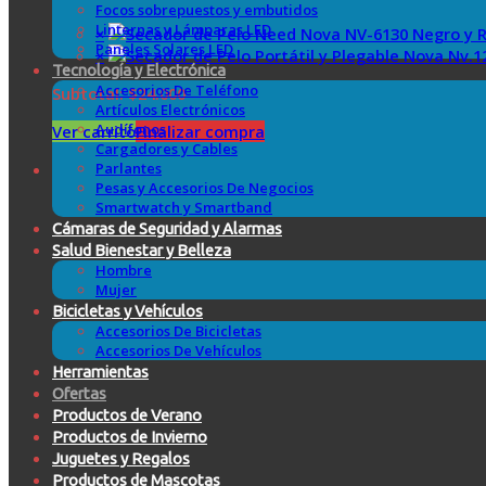
Focos sobrepuestos y embutidos
Linternas y Lámparas LED
×
Paneles Solares LED
×
Tecnología y Electrónica
Accesorios De Teléfono
Subtotal:
$
24.000
Artículos Electrónicos
Audífonos
Ver carrito
Finalizar compra
Cargadores y Cables
Parlantes
Pesas y Accesorios De Negocios
Smartwatch y Smartband
Cámaras de Seguridad y Alarmas
Salud Bienestar y Belleza
Hombre
Mujer
Bicicletas y Vehículos
Accesorios De Bicicletas
Accesorios De Vehículos
Herramientas
Ofertas
Productos de Verano
Productos de Invierno
Juguetes y Regalos
Productos de Mascotas