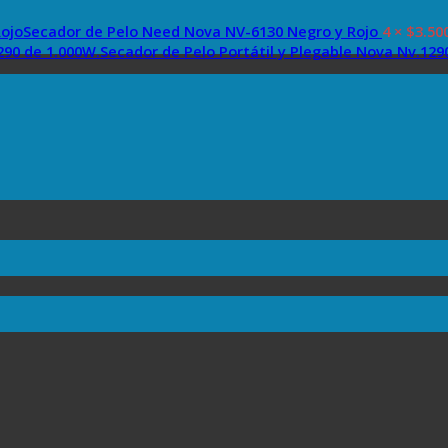
Secador de Pelo Need Nova NV-6130 Negro y Rojo
4 ×
$
3.50
Secador de Pelo Portátil y Plegable Nova Nv.129