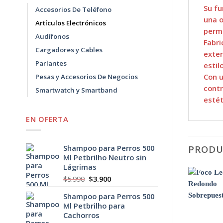
Su fu
Accesorios De Teléfono
una o
Artículos Electrónicos
permi
Audífonos
Fabri
Cargadores y Cables
exter
Parlantes
estil
Con u
Pesas y Accesorios De Negocios
contr
Smartwatch y Smartband
estét
EN OFERTA
PRODU
Shampoo para Perros 500
Ml Petbrilho Neutro sin
Lágrimas
El
El
$
5.990
$
3.900
precio
precio
-11%
Shampoo para Perros 500
original
actual
Ml Petbrilho para
era:
es:
Agregar
Cachorros
$5.990.
$3.900.
a
Favoritos