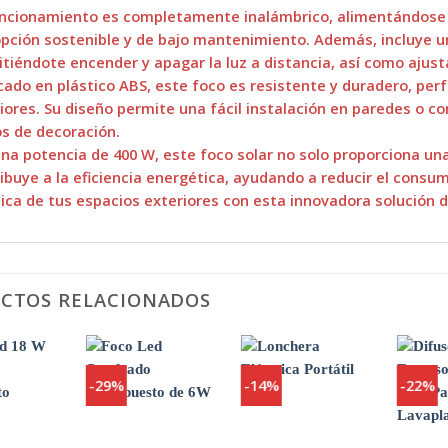
ncionamiento es completamente inalámbrico, alimentándose de 
pción sostenible y de bajo mantenimiento. Además, incluye un
tiéndote encender y apagar la luz a distancia, así como ajus
cado en plástico ABS, este foco es resistente y duradero, per
iores. Su diseño permite una fácil instalación en paredes o 
os de decoración.
na potencia de 400 W, este foco solar no solo proporciona un
ibuye a la eficiencia energética, ayudando a reducir el consum
ica de tus espacios exteriores con esta innovadora solución d
CTOS RELACIONADOS
-29%
-14%
-22%
Agregar
Agregar
Agregar
a
a
a
Favoritos
Favoritos
Favoritos