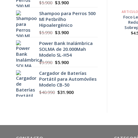
El
El
$
5.900
$
3.900
+
+
precio
precio
ARTICULOS HOGAR
ARTICUL
Shampoo para Perros 500
original
actual
Soporte TV
Foco L
Ml Petbrilho
era:
es:
Movible De 14 a
Red
Hipoalergénico
$5.900.
$3.900.
55 Pulgadas
Sobre
El
El
$
5.990
$
3.900
El
El
$
8.900
$
7.900
$
4.
precio
precio
precio
precio
original
actual
Power Bank Inalámbrica
original
actual
era:
es:
SOLMA de 20.000Mah
$8.900.
$7.900.
era:
es:
Modelo SL-H54
$5.990.
$3.900.
El
El
$
9.990
$
5.900
precio
precio
Cargador de Baterías
original
actual
Portátil para Automóviles
era:
es:
Modelo CB-50
$9.990.
$5.900.
El
El
$
40.990
$
31.900
precio
precio
original
actual
era:
es:
$40.990.
$31.900.