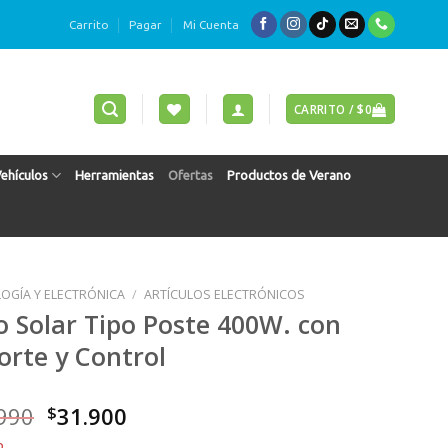
Carrito
Pagar
Mi Cuenta
CARRITO /
$
0
Vehículos
Herramientas
Ofertas
Productos de Verano
OGÍA Y ELECTRÓNICA
/
ARTÍCULOS ELECTRÓNICOS
o Solar Tipo Poste 400W. con
orte y Control
El
El
990
$
31.900
precio
precio
o