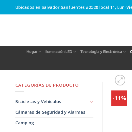
Skip
Ubicados en Salvador Sanfuentes #2520 local 11, Lun-Vie
to
content
Hogar
Iluminación LED
Tecnología y Electrónica
C
CATEGORÍAS DE PRODUCTO
-11%
Bicicletas y Vehículos
Cámaras de Seguridad y Alarmas
Camping