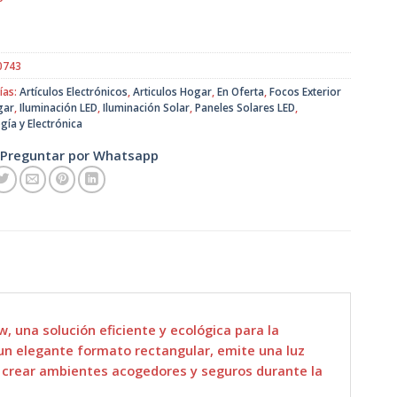
original
actual
era:
es:
$35.990.
$31.900.
0743
ías:
Artículos Electrónicos
,
Articulos Hogar
,
En Oferta
,
Focos Exterior
gar
,
Iluminación LED
,
Iluminación Solar
,
Paneles Solares LED
,
gía y Electrónica
Preguntar por Whatsapp
, una solución eficiente y ecológica para la
 un elegante formato rectangular, emite una luz
ra crear ambientes acogedores y seguros durante la