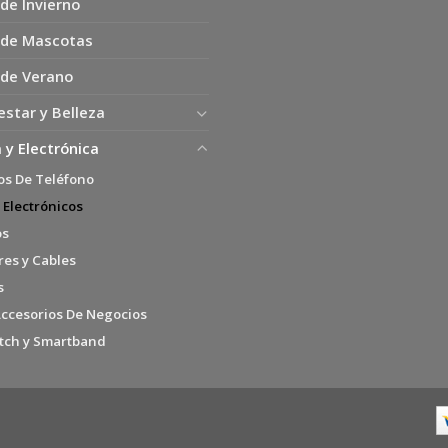
de Invierno
 de Mascotas
 de Verano
estar y Belleza
 y Electrónica
os De Teléfono
 Electrónicos
os
es y Cables
s
Accesorios De Negocios
tch y Smartband