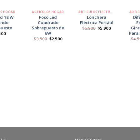
+
+
+
OS HOGAR
ARTICULOS HOGAR
ARTÍCULOS ELECTRÓNICOS
ARTIC
ed 18 W
Foco Led
Lonchera
Dif
ondo
Cuadrado
Eléctrica Portátil
E
puesto
Sobrepuesto de
Gira
El
El
$
6.900
$
5.900
precio
precio
6W
Para 
500
original
actual
El
El
$
3.500
$
2.500
$
4.5
era:
es:
precio
precio
$6.900.
$5.900.
original
actual
era:
es:
$3.500.
$2.500.