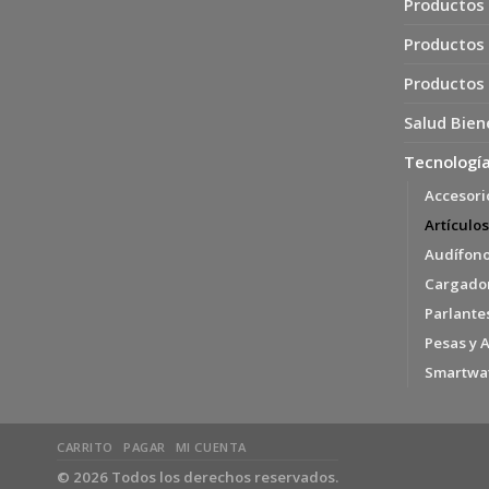
Productos 
Productos
Productos
Salud Bien
Tecnología
Accesori
Artículos
Audífon
Cargador
Parlante
Pesas y 
Smartwa
CARRITO
PAGAR
MI CUENTA
© 2026 Todos los derechos reservados.