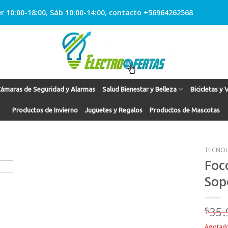
r 10:00-18:00, Sáb 10:00-14:00, contacto +56964262568
ámaras de Seguridad y Alarmas
Salud Bienestar y Belleza
Bicicletas y 
Productos de Invierno
Juguetes y Regalos
Productos de Mascotas
TECNOL
Foc
Sop
Agregar
a
Favoritos
$
35.
Agotad