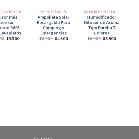
+
+
+
ULOS HOGAR
AMPOLLETAS LED
ARTÍCULOS ELECTRÓNICOS
AR
usor más
Ampolleta Solar
Humidificador
Se
xtensor
Recargable Para
Difusor de Aroma
torio 360°
Camping y
Tipo Botella 7
$
Lavaplatos
Emergencias
Colores
El
El
El
El
El
El
00
$
3.500
$
6.900
$
4.500
$
6.900
$
3.900
precio
precio
precio
precio
precio
precio
original
actual
original
actual
original
actual
era:
es:
era:
es:
era:
es:
$4.500.
$3.500.
$6.900.
$4.500.
$6.900.
$3.900.