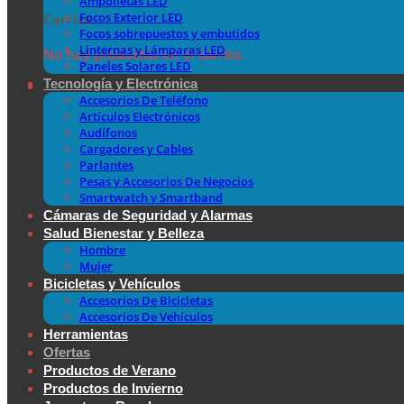
Ampolletas LED
Focos Exterior LED
Carrito
Focos sobrepuestos y embutidos
Linternas y Lámparas LED
No hay productos en el carrito.
Paneles Solares LED
Tecnología y Electrónica
Accesorios De Teléfono
Artículos Electrónicos
Audífonos
Cargadores y Cables
Parlantes
Pesas y Accesorios De Negocios
Smartwatch y Smartband
Cámaras de Seguridad y Alarmas
Salud Bienestar y Belleza
Hombre
Mujer
Bicicletas y Vehículos
Accesorios De Bicicletas
Accesorios De Vehículos
Herramientas
Ofertas
Productos de Verano
Productos de Invierno