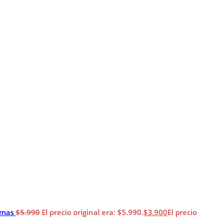
imas
$
5.990
El precio original era: $5.990.
$
3.900
El precio