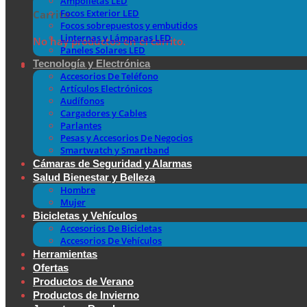
Ampolletas LED
Focos Exterior LED
Carrito
Focos sobrepuestos y embutidos
Linternas y Lámparas LED
No hay productos en el carrito.
Paneles Solares LED
Tecnología y Electrónica
Accesorios De Teléfono
Artículos Electrónicos
Audífonos
Cargadores y Cables
Parlantes
Pesas y Accesorios De Negocios
Smartwatch y Smartband
Cámaras de Seguridad y Alarmas
Salud Bienestar y Belleza
Hombre
Mujer
Bicicletas y Vehículos
Accesorios De Bicicletas
Accesorios De Vehículos
Herramientas
Ofertas
Productos de Verano
Productos de Invierno