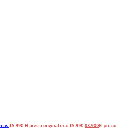
imas
$
5.990
El precio original era: $5.990.
$
3.900
El precio