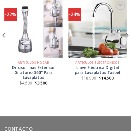
-22%
-24%
Agregar
Agregar
a
a
Favoritos
Favoritos
ARTICULOS HOGAR
ARTÍCULOS ELECTRÓNICOS
Difusor más Extensor
Llave Eléctrica Digital
Giratorio 360° Para
para Lavaplatos Tasbel
Lavaplatos
El
El
$
18.990
$
14.500
precio
precio
El
El
$
4.500
$
3.500
original
actual
precio
precio
era:
es:
original
actual
$18.990.
$14.500.
era:
es:
$4.500.
$3.500.
CONTACTO