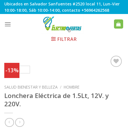
Skip
Ubicados en Salvador Sanfuentes #2520 local 11, Lun-Vier
to
10:00-18:00, Sáb 10:00-14:00, contacto +56964262568
content
FILTRAR
-13%
Agregar
SALUD BIENESTAR Y BELLEZA
/
HOMBRE
a
Favoritos
Lonchera Eléctrica de 1.5Lt, 12V. y
220V.