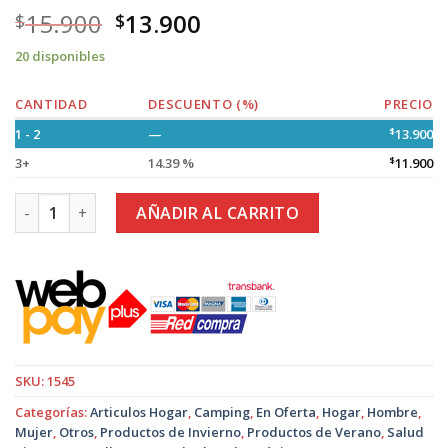
15.900
13.900
$
$
20 disponibles
CANTIDAD
DESCUENTO (%)
PRECIO
1 - 2
—
$
13.900
3+
14.39 %
$
11.900
Lonchera Eléctrica de 1.5Lt, 12V. y 220V. cantidad
AÑADIR AL CARRITO
SKU:
1545
Categorías:
Articulos Hogar
,
Camping
,
En Oferta
,
Hogar
,
Hombre
,
Mujer
,
Otros
,
Productos de Invierno
,
Productos de Verano
,
Salud