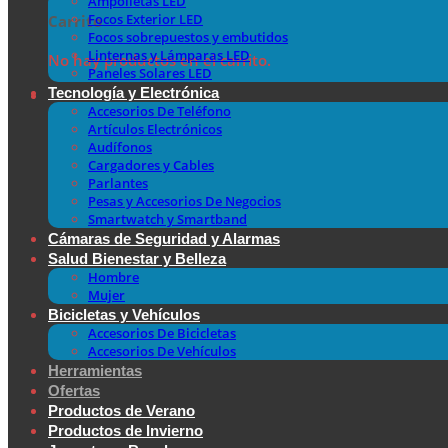
Ampolletas LED
Focos Exterior LED
Carrito
Focos sobrepuestos y embutidos
Linternas y Lámparas LED
No hay productos en el carrito.
Paneles Solares LED
Tecnología y Electrónica
Accesorios De Teléfono
Artículos Electrónicos
Audífonos
Cargadores y Cables
Parlantes
Pesas y Accesorios De Negocios
Smartwatch y Smartband
Cámaras de Seguridad y Alarmas
Salud Bienestar y Belleza
Hombre
Mujer
Bicicletas y Vehículos
Accesorios De Bicicletas
Accesorios De Vehículos
Herramientas
Ofertas
Productos de Verano
Productos de Invierno