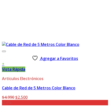
Agregar a Favoritos
+
Vista Rápida
Artículos Electrónicos
Cable de Red de 5 Metros Color Blanco
El
El
$
4.990
$
2.500
precio
precio
-24%
original
actual