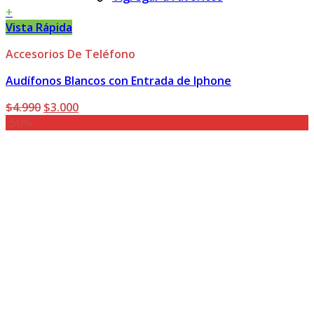
+
Vista Rápida
Accesorios De Teléfono
Audífonos Blancos con Entrada de Iphone
El
El
$
4.990
$
3.000
precio
precio
-50%
original
actual
era:
es:
$4.990.
$3.000.