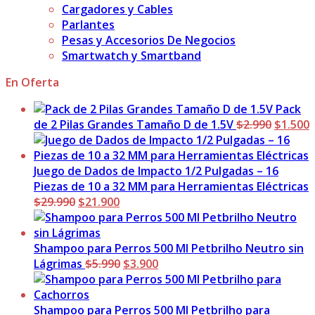
Cargadores y Cables
Parlantes
Pesas y Accesorios De Negocios
Smartwatch y Smartband
En Oferta
Pack
El
E
de 2 Pilas Grandes Tamaño D de 1.5V
$
2.990
$
1.500
precio
p
original
a
era:
e
Juego de Dados de Impacto 1/2 Pulgadas – 16
$2.990.
$
Piezas de 10 a 32 MM para Herramientas Eléctricas
El
El
$
29.990
$
21.900
precio
precio
original
actual
era:
es:
Shampoo para Perros 500 Ml Petbrilho Neutro sin
$29.990.
$21.900.
El
El
Lágrimas
$
5.990
$
3.900
precio
precio
original
actual
era:
es:
Shampoo para Perros 500 Ml Petbrilho para