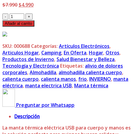
El
El
$
7.990
$
4.990
precio
precio
Manta
original
actual
Térmica
era:
es:
Añadir al carrito
Eléctrica
$7.990.
$4.990.
USB
para
SKU:
000688
Categorías:
Artículos Electrónicos
,
Cuerpo
Articulos Hogar
,
Camping
,
En Oferta
,
Hogar
,
Otros
,
y
Productos de Invierno
,
Salud Bienestar y Belleza
,
Manos
Tecnología y Electrónica
Etiquetas:
alivio de dolores
cantidad
corporales
,
Almohadilla
,
almohadilla calienta cuerpo
,
calienta cuerpo
,
calienta manos
,
frio
,
INVIERNO
,
manta
eléctrica
,
manta electrica USB
,
Manta térmica
Preguntar por Whatsapp
Descripción
La manta térmica eléctrica USB para cuerpo y manos es