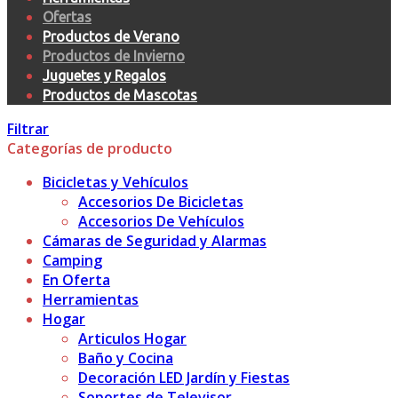
Ofertas
Productos de Verano
Productos de Invierno
Juguetes y Regalos
Productos de Mascotas
Filtrar
Categorías de producto
Bicicletas y Vehículos
Accesorios De Bicicletas
Accesorios De Vehículos
Cámaras de Seguridad y Alarmas
Camping
En Oferta
Herramientas
Hogar
Articulos Hogar
Baño y Cocina
Decoración LED Jardín y Fiestas
Soportes de Televisor