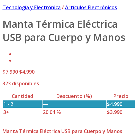
Tecnología y Electrónica
/
Artículos Electrónicos
Manta Térmica Eléctrica
USB para Cuerpo y Manos
El
El
$
7.990
$
4.990
precio
precio
323 disponibles
original
actual
era:
es:
Cantidad
Descuento (%)
Precio
$7.990.
$4.990.
1 - 2
—
$
4.990
3+
20.04 %
$
3.990
Manta Térmica Eléctrica USB para Cuerpo y Manos