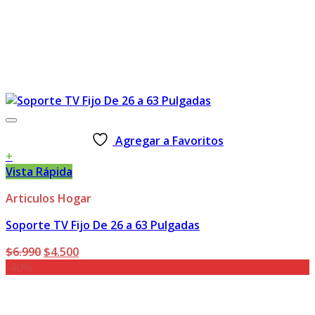
Agregar a Favoritos
+
Vista Rápida
Articulos Hogar
Soporte TV Fijo De 26 a 63 Pulgadas
El
El
$
6.990
$
4.500
precio
precio
-40%
original
actual
era:
es:
$6.990.
$4.500.