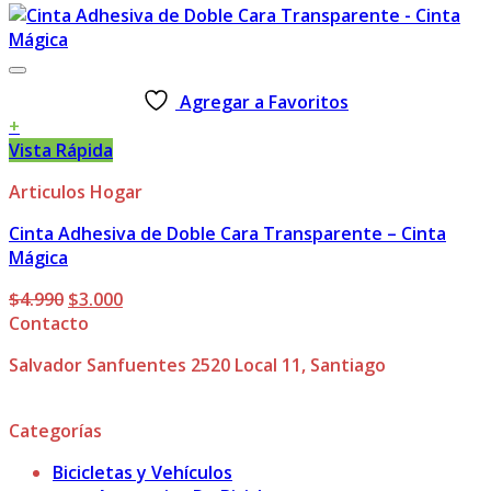
Agregar a Favoritos
+
Vista Rápida
Articulos Hogar
Cinta Adhesiva de Doble Cara Transparente – Cinta
Mágica
El
El
$
4.990
$
3.000
precio
precio
Contacto
original
actual
Salvador Sanfuentes 2520 Local 11, Santiago
era:
es:
$4.990.
$3.000.
Categorías
Bicicletas y Vehículos