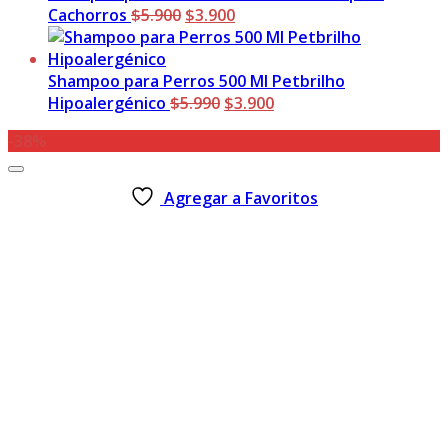
$5.990.
El
$3.900.
El
Cachorros
$
5.900
$
3.900
precio
precio
original
actual
era:
es:
Shampoo para Perros 500 Ml Petbrilho
$5.900.
El
$3.900.
El
Hipoalergénico
$
5.990
$
3.900
precio
precio
-38%
original
actual
era:
es:
$5.990.
$3.900.
Agregar a Favoritos