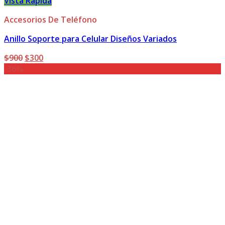
Vista Rápida
Accesorios De Teléfono
Anillo Soporte para Celular Diseños Variados
El
El
$
900
$
300
precio
precio
-36%
original
actual
era:
es:
$900.
$300.