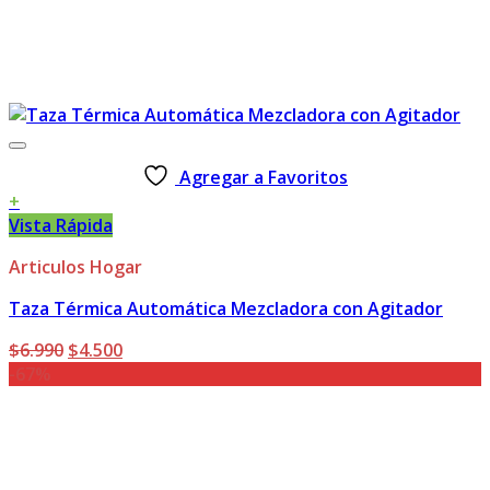
Agregar a Favoritos
+
Vista Rápida
Articulos Hogar
Taza Térmica Automática Mezcladora con Agitador
El
El
$
6.990
$
4.500
precio
precio
-67%
original
actual
era:
es:
$6.990.
$4.500.