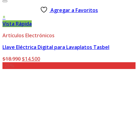
Agregar a Favoritos
+
Vista Rápida
Artículos Electrónicos
Llave Eléctrica Digital para Lavaplatos Tasbel
El
El
$
18.990
$
14.500
precio
precio
-25%
original
actual
era:
es:
$18.990.
$14.500.