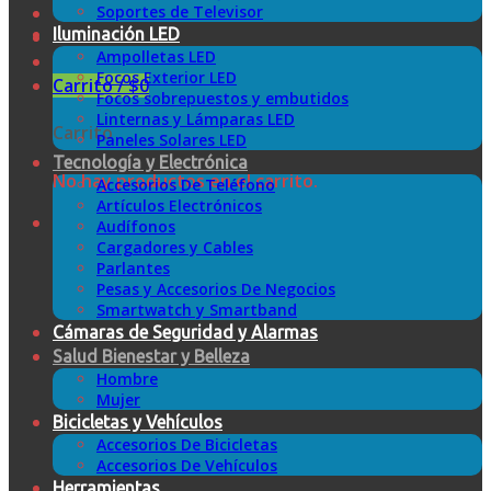
Soportes de Televisor
Iluminación LED
Ampolletas LED
Focos Exterior LED
Carrito /
$
0
Focos sobrepuestos y embutidos
Linternas y Lámparas LED
Carrito
Paneles Solares LED
Tecnología y Electrónica
No hay productos en el carrito.
Accesorios De Teléfono
Artículos Electrónicos
Audífonos
Cargadores y Cables
Parlantes
Pesas y Accesorios De Negocios
Smartwatch y Smartband
Cámaras de Seguridad y Alarmas
Salud Bienestar y Belleza
Hombre
Mujer
Bicicletas y Vehículos
Accesorios De Bicicletas
Accesorios De Vehículos
Herramientas