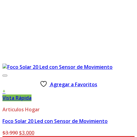
Agregar a Favoritos
+
Vista Rápida
Articulos Hogar
Foco Solar 20 Led con Sensor de Movimiento
El
El
$
3.990
$
3.000