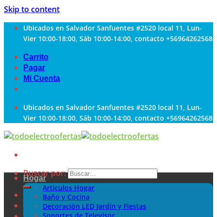
Skip to content
Ubicados en Salvador Sanfuentes #2520 local 11, Lun-
Vier 10:00-18:00, Sáb 10:00-14:00, contacto +56964262568
Carrito
Pagar
Mi Cuenta
Ubicados en Salvador Sanfuentes #2520 local 11, Lun-
Vier 10:00-18:00, Sáb 10:00-14:00, contacto +56964262568
Buscar por:
Hogar
Articulos Hogar
Baño y Cocina
Decoración LED Jardín y Fiestas
Soportes de Televisor