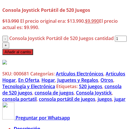
Consola Joystick Portátil de 520 Juegos
$
13.990
El precio original era: $13.990.
$
9.990
El precio
actual es: $9.990.
Consola Joystick Portátil de 520 Juegos cantidad
Añadir al carrito
SKU:
000681
Categorías:
Artículos Electrónicos
,
Articulos
Hogar
,
En Oferta
,
Hogar
,
Juguetes y Regalos
,
Otros
,
Tecnología y Electrónica
Etiquetas:
520 juegos
,
consola
de 520 juegos
,
consola de juegos
,
Consola Joystick
,
consola portatil
,
consola portátil de juegos
,
juegos
,
jugar
Preguntar por Whatsapp
Descripción