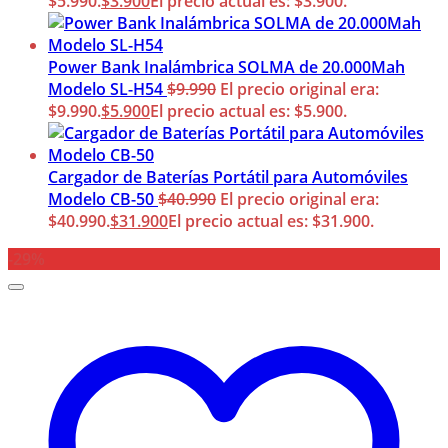
$5.990.
$
3.900
El precio actual es: $3.900.
Power Bank Inalámbrica SOLMA de 20.000Mah
Modelo SL-H54
$
9.990
El precio original era:
$9.990.
$
5.900
El precio actual es: $5.900.
Cargador de Baterías Portátil para Automóviles
Modelo CB-50
$
40.990
El precio original era:
$40.990.
$
31.900
El precio actual es: $31.900.
-29%