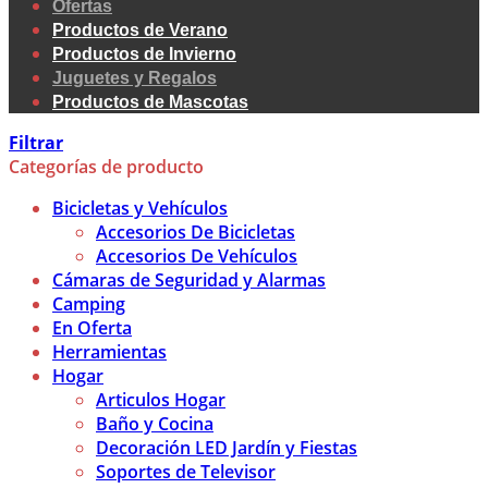
Ofertas
Productos de Verano
Productos de Invierno
Juguetes y Regalos
Productos de Mascotas
Filtrar
Categorías de producto
Bicicletas y Vehículos
Accesorios De Bicicletas
Accesorios De Vehículos
Cámaras de Seguridad y Alarmas
Camping
En Oferta
Herramientas
Hogar
Articulos Hogar
Baño y Cocina
Decoración LED Jardín y Fiestas
Soportes de Televisor