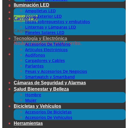
Iluminación LED
Ampolletas LED
Focos Exterior LED
Carrito /
$
0
Focos sobrepuestos y embutidos
Linternas y Lámparas LED
Carrito
Paneles Solares LED
Tecnología y Electrónica
No hay productos en el carrito.
Accesorios De Teléfono
Artículos Electrónicos
Audífonos
Cargadores y Cables
Parlantes
Pesas y Accesorios De Negocios
Smartwatch y Smartband
Cámaras de Seguridad y Alarmas
Salud Bienestar y Belleza
Hombre
Mujer
Bicicletas y Vehículos
Accesorios De Bicicletas
Accesorios De Vehículos
Herramientas